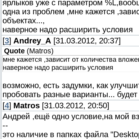
ярлыков уже с параметром %L,вообщ
одна из проблем ,мне кажется ,зави
объектах...,
наверное надо расширить условия
[
3
]
Andrey_A
[31.03.2012, 20:37]
Quote
(
Matros
)
мне кажется ,зависит от количества вложен
наверное надо расширить условия
возможно, есть задумки, как улучшит
пробовать разные варианты... буде
[
4
]
Matros
[31.03.2012, 20:50]
Андрей ,ещё одно условие,на мой вз
--
это наличие в папках файла "Desktop