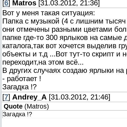
[
6
]
Matros
[31.03.2012, 21:36]
Вот у меня такая ситуация:
Папка с музыкой (4 с лишним тысяч
они отмечены разными цветами боль
папке где-то 300 ярлыков на самые 
каталога,так вот хочется выделив г
объекты и т.д ...Вот тут-то скрипт и
переходит,на этом всё...
В других случаях создаю ярлыки на
- работает !
Загадка !?
[
7
]
Andrey_A
[31.03.2012, 21:46]
Quote
(
Matros
)
Загадка !?