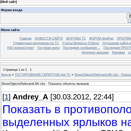
[
Мой сайт
]
Форма входа
В
Ст
Меню сайта
Главная
НОВОСТИ САЙТА
ФОРУМЫ TC
ФОРУМ AkelPad
ПРОГРА
Справочные материалы по TС
Статьи Вопросы Ответы
Улучшение сайта 
FAQ вопрос/ответ
Гостевая книга
Последние сообщения ...
Последние ПРОГР
Интернет-магазин
Реклама
r
Страница
1
из
1
1
Форум
»
ТЕСТИРОВАНИЕ СКРИПТОВ для TC
»
ShowObjectsRelevantLNK.vbs - Показ
ShowObjectsRelevantLNK.vbs - Показать объекты ярлыков
[
1
]
Andrey_A
[30.03.2012, 22:44]
Показать в противопол
выделенных ярлыков на