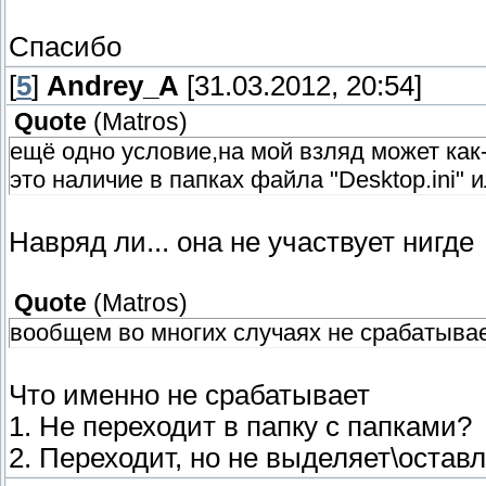
Спасибо
[
5
]
Andrey_A
[31.03.2012, 20:54]
Quote
(
Matros
)
ещё одно условие,на мой взляд может как-т
это наличие в папках файла "Desktop.ini" 
Навряд ли... она не участвует нигде
Quote
(
Matros
)
вообщем во многих случаях не срабатыва
Что именно не срабатывает
1. Не переходит в папку с папками?
2. Переходит, но не выделяет\остав