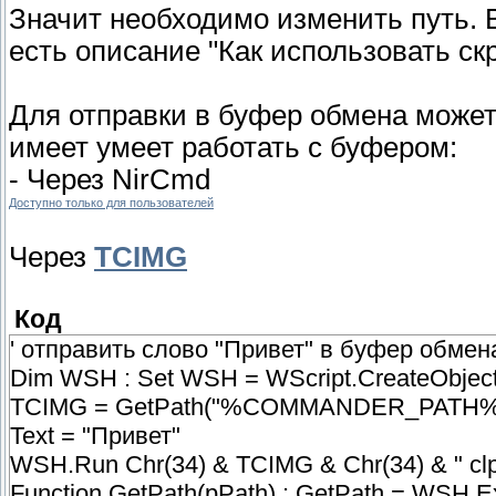
Значит необходимо изменить путь.
есть описание "Как использовать ск
Для отправки в буфер обмена может
имеет умеет работать с буфером:
- Через NirCmd
Доступно только для пользователей
Через
TCIMG
Код
' отправить слово "Привет" в буфер обмен
Dim WSH : Set WSH = WScript.CreateObject(
TCIMG = GetPath("%COMMANDER_PATH%\TC
Text = "Привет"
WSH.Run Chr(34) & TCIMG & Chr(34) & " clpu
Function GetPath(pPath) : GetPath = WSH.E