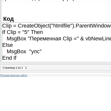
Код
Clip = CreateObject("htmlfile").ParentWindow
If Clip = "5" Then
MsgBox "Переменная Clip =" & vbNewLine &
Else
MsgBox "упс"
End If
Страница
1
из
1
1
Полная версия сайта