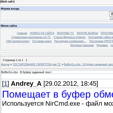
[
Мой сайт
]
Форма входа
В
Ст
Меню сайта
Главная
НОВОСТИ САЙТА
ФОРУМЫ TC
ФОРУМ AkelPad
ПРОГРА
Справочные материалы по TС
Статьи Вопросы Ответы
Улучшение сайта 
FAQ вопрос/ответ
Гостевая книга
Последние сообщения ...
Последние ПРОГР
Интернет-магазин
Реклама
r
Страница
1
из
1
1
Форум
»
ТЕСТИРОВАНИЕ СКРИПТОВ для TC
»
BufferGo.vbs - В буфер заданный тек
BufferGo.vbs - В буфер заданный текст
[
1
]
Andrey_A
[29.02.2012, 18:45]
Помещает в буфер обме
Используется NirCmd.exe - файл мо