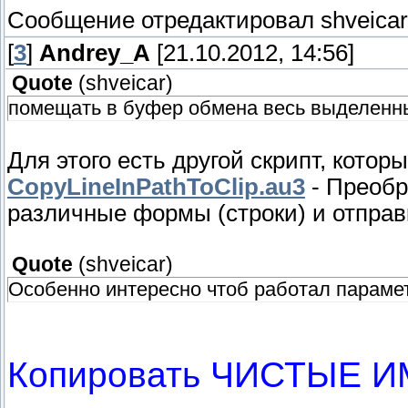
Сообщение отредактировал
shveicar
[
3
]
Andrey_A
[21.10.2012, 14:56]
Quote
(
shveicar
)
помещать в буфер обмена весь выделенн
Для этого есть другой скрипт, кото
CopyLineInPathToClip.au3
- Преобр
различные формы (строки) и отправ
Quote
(
shveicar
)
Особенно интересно чтоб работал параме
Копировать ЧИСТЫЕ 