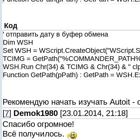
Код
' отправить дату в буфер обмена
Dim WSH
Set WSH = WScript.CreateObject("WScript.Sh
TCIMG = GetPath("%COMMANDER_PATH%\TC
WSH.Run Chr(34) & TCIMG & Chr(34) & " clp
Function GetPath(pPath) : GetPath = WSH.E
Рекомендую начать изучать Autoit -
[
7
]
Demok1980
[23.01.2014, 21:18]
Спасибо огромное!
Всё получилось.