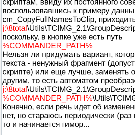
скриптам, ввиду их постоянного со
воспользовавшись к примеру данны
cm_CopyFullNamesToClip, приходить
j:\8total
\Utils\TCIMG_2.1\GroupDescrip
поскольку, в кнопке уже есть путь
%COMMANDER_PATH%
Нельзя ли придумать вариант, котор
текста - ненужный фрагмент (допус
скрипте) или еще лучше, заменять 
другим, то есть автоматом преобра
j:\8total
\Utils\TCIMG_2.1\GroupDescrip
%COMMANDER_PATH%
\Utils\TCIM
Конечно, если речь идет об изменен
нет, но стараюсь периодически (раз
то и начинается гимор...