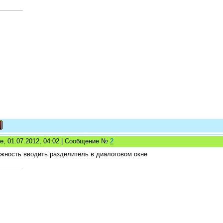
е, 01.07.2012, 04:02 | Сообщение №
2
жность вводить разделитель в диалоговом окне