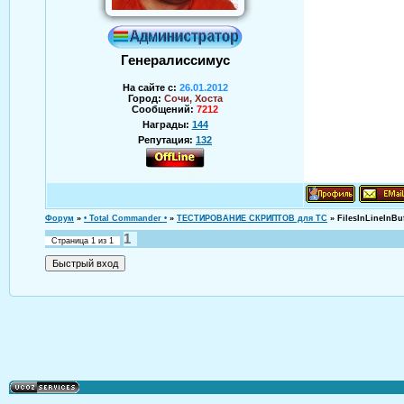
Генералиссимус
На сайте с:
26.01.2012
Город:
Сочи, Хоста
Сообщений:
7212
Награды:
144
Репутация:
132
Аверин Андрей
Форум
»
• Total Commander •
»
ТЕСТИРОВАНИЕ СКРИПТОВ для TC
»
FilesInLineInB
1
Страница
1
из
1