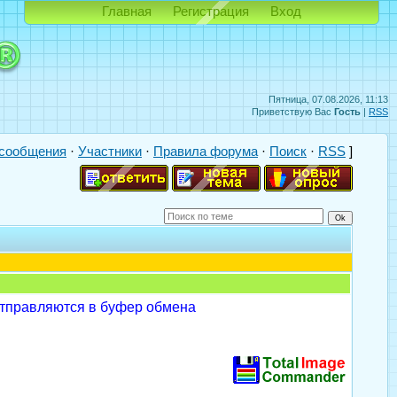
Главная
Регистрация
Вход
Пятница, 07.08.2026, 11:13
Приветствую Вас
Гость
|
RSS
сообщения
·
Участники
·
Правила форума
·
Поиск
·
RSS
]
отправляются в буфер обмена