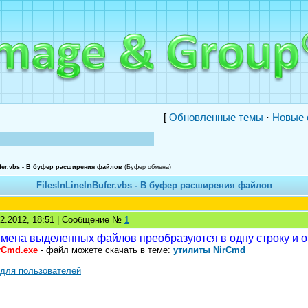
[
Обновленные темы
·
Новые 
ufer.vbs - В буфер расширения файлов
(Буфер обмена)
FilesInLineInBufer.vbs - В буфер расширения файлов
02.2012, 18:51 | Сообщение №
1
мена выделенных файлов преобразуются в одну строку и 
rCmd.exe
- файл можете скачать в теме:
утилиты NirCmd
 для пользователей