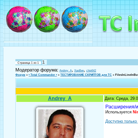
1
Страница
1
из
1
Модератор форума:
,
,
Andrey_A
ХарВик
chip642
Форум
»
• Total Commander •
»
ТЕСТИРОВАНИЕ СКРИПТОВ для TC
»
FilesInLineInB
Andrey_A
Дата: Среда, 29.
Расширения/и
Используется
Ni
Доступно только