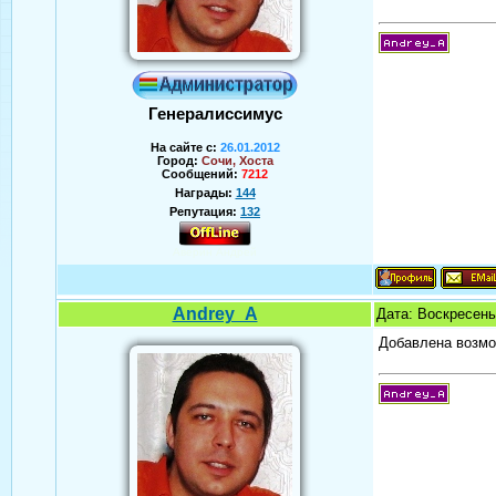
Генералиссимус
На сайте с:
26.01.2012
Город:
Сочи, Хоста
Сообщений:
7212
Награды:
144
Репутация:
132
Аверин Андрей
Andrey_A
Дата: Воскресень
Добавлена возмо