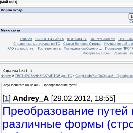
[
Мой сайт
]
Форма входа
В
Ст
Меню сайта
Главная
НОВОСТИ САЙТА
ФОРУМЫ TC
ФОРУМ AkelPad
ПРОГРА
Справочные материалы по TС
Статьи Вопросы Ответы
Улучшение сайта 
FAQ вопрос/ответ
Гостевая книга
Последние сообщения ...
Последние ПРОГР
Интернет-магазин
Реклама
r
Страница
1
из
1
1
Форум
»
ТЕСТИРОВАНИЕ СКРИПТОВ для TC
»
CopyLineInPathToClip.au3 - Преобраз
CopyLineInPathToClip.au3 - Преобразование путей
[
1
]
Andrey_A
[29.02.2012, 18:55]
Преобразование путей
различные формы (стро