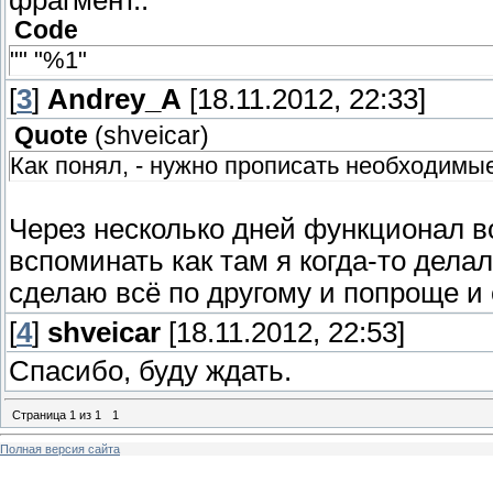
фрагмент..
Code
"" "%1"
[
3
]
Andrey_A
[18.11.2012, 22:33]
Quote
(
shveicar
)
Как понял, - нужно прописать необходимы
Через несколько дней функционал в
вспоминать как там я когда-то делал
сделаю всё по другому и попроще и 
[
4
]
shveicar
[18.11.2012, 22:53]
Спасибо, буду ждать.
Страница
1
из
1
1
Полная версия сайта