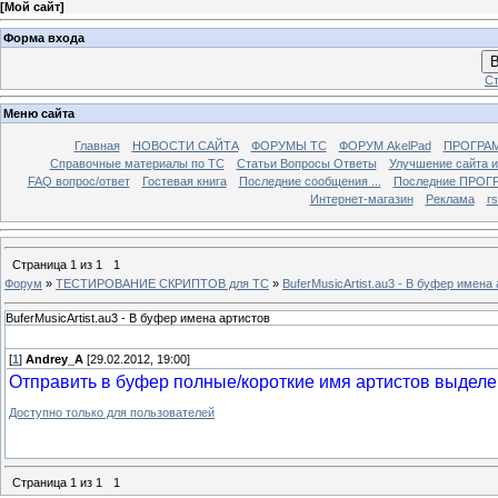
[
Мой сайт
]
Форма входа
В
Ст
Меню сайта
Главная
НОВОСТИ САЙТА
ФОРУМЫ TC
ФОРУМ AkelPad
ПРОГРА
Справочные материалы по TС
Статьи Вопросы Ответы
Улучшение сайта 
FAQ вопрос/ответ
Гостевая книга
Последние сообщения ...
Последние ПРОГР
Интернет-магазин
Реклама
r
Страница
1
из
1
1
Форум
»
ТЕСТИРОВАНИЕ СКРИПТОВ для TC
»
BuferMusicArtist.au3 - В буфер имена
BuferMusicArtist.au3 - В буфер имена артистов
[
1
]
Andrey_A
[29.02.2012, 19:00]
Отправить в буфер полные/короткие имя артистов выдел
Доступно только для пользователей
Страница
1
из
1
1