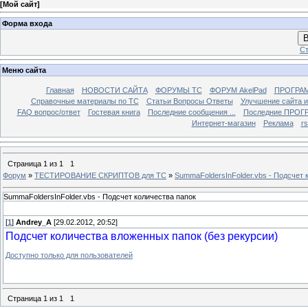
[
Мой сайт
]
Форма входа
В
Ст
Меню сайта
Главная
НОВОСТИ САЙТА
ФОРУМЫ TC
ФОРУМ AkelPad
ПРОГРА
Справочные материалы по TС
Статьи Вопросы Ответы
Улучшение сайта 
FAQ вопрос/ответ
Гостевая книга
Последние сообщения ...
Последние ПРОГР
Интернет-магазин
Реклама
r
Страница
1
из
1
1
Форум
»
ТЕСТИРОВАНИЕ СКРИПТОВ для TC
»
SummaFoldersInFolder.vbs - Подсчет 
SummaFoldersInFolder.vbs - Подсчет количества папок
[
1
]
Andrey_A
[29.02.2012, 20:52]
Подсчет количества вложенных папок (без рекурсии)
Доступно только для пользователей
Страница
1
из
1
1