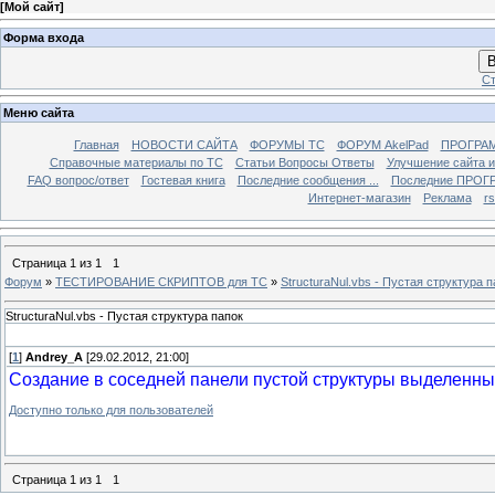
[
Мой сайт
]
Форма входа
В
Ст
Меню сайта
Главная
НОВОСТИ САЙТА
ФОРУМЫ TC
ФОРУМ AkelPad
ПРОГРА
Справочные материалы по TС
Статьи Вопросы Ответы
Улучшение сайта 
FAQ вопрос/ответ
Гостевая книга
Последние сообщения ...
Последние ПРОГР
Интернет-магазин
Реклама
r
Страница
1
из
1
1
Форум
»
ТЕСТИРОВАНИЕ СКРИПТОВ для TC
»
StructuraNul.vbs - Пустая структура 
StructuraNul.vbs - Пустая структура папок
[
1
]
Andrey_A
[29.02.2012, 21:00]
Создание в соседней панели пустой структуры выделенны
Доступно только для пользователей
Страница
1
из
1
1