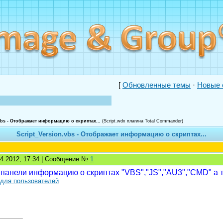
[
Обновленные темы
·
Новые 
vbs - Отображает информацию о скриптах...
(Script.wdx плагина Total Commander)
Script_Version.vbs - Отображает информацию о скриптах...
04.2012, 17:34 | Сообщение №
1
 панели информацию о скриптах "VBS","JS","AU3","CMD" а
 для пользователей