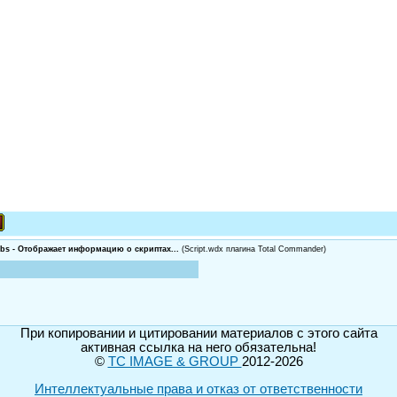
vbs - Отображает информацию о скриптах...
(Script.wdx плагина Total Commander)
При копировании и цитировании материалов с этого сайта
активная ссылка на него обязательна!
©
TC IMAGE & GROUP
2012-2026
Интеллектуальные права и отказ от ответственности