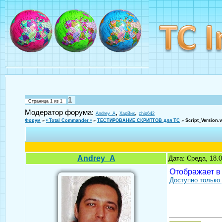
1
Страница
1
из
1
Модератор форума:
,
,
Andrey_A
ХарВик
chip642
Форум
»
• Total Commander •
»
ТЕСТИРОВАНИЕ СКРИПТОВ для TC
»
Script_Version.
Andrey_A
Дата: Среда, 18.
Отображает в
Доступно только