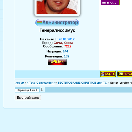
Генералиссимус
На сайте с:
26.01.2012
Город:
Сочи, Хоста
Сообщений:
7212
Награды:
144
Репутация:
132
Аверин Андрей
Форум
»
• Total Commander •
»
ТЕСТИРОВАНИЕ СКРИПТОВ для TC
»
Script_Version.
1
Страница
1
из
1