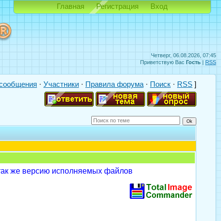
Главная
Регистрация
Вход
Четверг, 06.08.2026, 07:45
Приветствую Вас
Гость
|
RSS
сообщения
·
Участники
·
Правила форума
·
Поиск
·
RSS
]
 так же версию исполняемых файлов