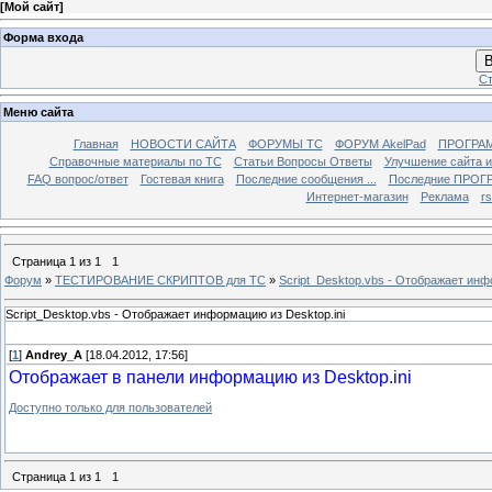
[
Мой сайт
]
Форма входа
В
Ст
Меню сайта
Главная
НОВОСТИ САЙТА
ФОРУМЫ TC
ФОРУМ AkelPad
ПРОГРА
Справочные материалы по TС
Статьи Вопросы Ответы
Улучшение сайта 
FAQ вопрос/ответ
Гостевая книга
Последние сообщения ...
Последние ПРОГР
Интернет-магазин
Реклама
r
Страница
1
из
1
1
Форум
»
ТЕСТИРОВАНИЕ СКРИПТОВ для TC
»
Script_Desktop.vbs - Отображает инф
Script_Desktop.vbs - Отображает информацию из Desktop.ini
[
1
]
Andrey_A
[18.04.2012, 17:56]
Отображает в панели информацию из Desktop.ini
Доступно только для пользователей
Страница
1
из
1
1