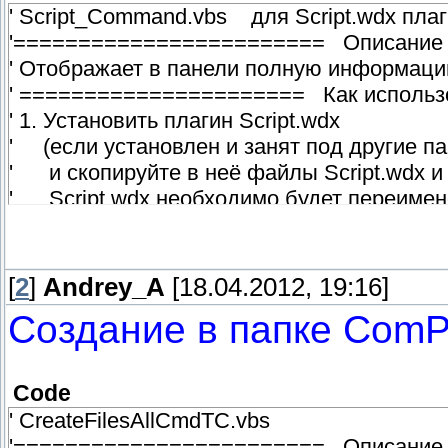
' Script_Command.vbs для Script.wdx пла
'======================== Описани
' Отображает в панели полную информаци
' ====================== Как исполь
' 1. Установить плагин Script.wdx
' (если установлен и занят под другие п
' и скопируйте в неё файлы Script.wdx и 
' Script.wdx необходимо будет переимено
' 2. Положить в папку с плагином файл S
' 3. В Script.ini прописать Script=Script_C
' 4. Настроить набор колонок "• Информац
[
2
]
Andrey_A
[18.04.2012, 19:16]
Создание в папке ComP
' Titles=...|• Информация о всех командах T
' Widths№=80,43,33,25,23,41,156,255,184,1
' Options№=-1|1
Code
' Headers№=№ значка\nDec\nHex\nHotKey\n
' CreateFilesAllCmdTC.vbs
' Contents№= [=script_command.Result]\n [
'======================== Описани