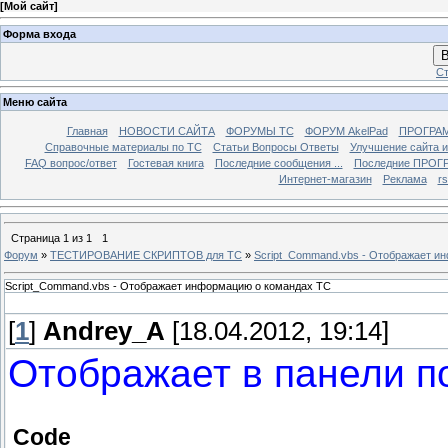
[
Мой сайт
]
Форма входа
В
Ст
Меню сайта
Главная
НОВОСТИ САЙТА
ФОРУМЫ TC
ФОРУМ AkelPad
ПРОГРА
Справочные материалы по TС
Статьи Вопросы Ответы
Улучшение сайта 
FAQ вопрос/ответ
Гостевая книга
Последние сообщения ...
Последние ПРОГР
Интернет-магазин
Реклама
r
Страница
1
из
1
1
Форум
»
ТЕСТИРОВАНИЕ СКРИПТОВ для TC
»
Script_Command.vbs - Отображает и
Script_Command.vbs - Отображает информацию о командах ТС
[
1
]
Andrey_A
[18.04.2012, 19:14]
Отображает в панели п
Code