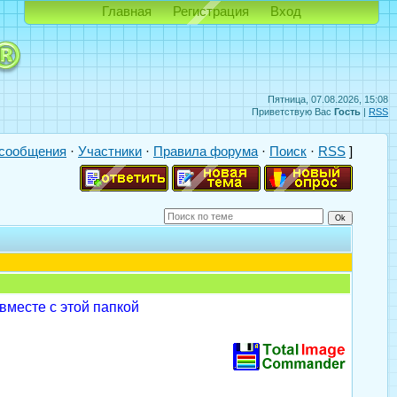
Главная
Регистрация
Вход
Пятница, 07.08.2026, 15:08
Приветствую Вас
Гость
|
RSS
сообщения
·
Участники
·
Правила форума
·
Поиск
·
RSS
]
месте с этой папкой