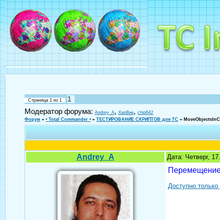
1
Страница
1
из
1
Модератор форума:
,
,
Andrey_A
ХарВик
chip642
Форум
»
• Total Commander •
»
ТЕСТИРОВАНИЕ СКРИПТОВ для TC
»
MoveОbjectsInC
Andrey_A
Дата: Четверг, 1
Перемещение 
Доступно только