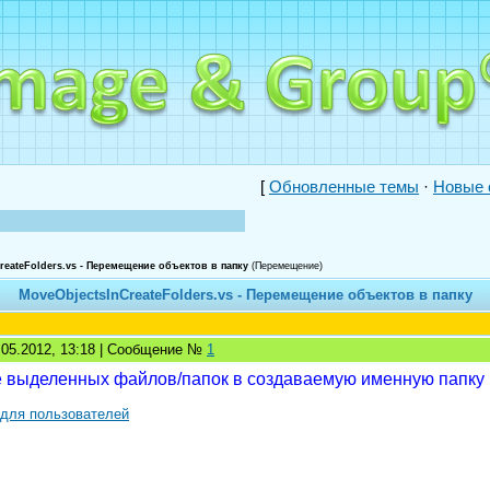
[
Обновленные темы
·
Новые 
reateFolders.vs - Перемещение объектов в папку
(Перемещение)
MoveОbjectsInCreateFolders.vs - Перемещение объектов в папку
7.05.2012, 13:18 | Сообщение №
1
выделенных файлов/папок в создаваемую именную папку в
 для пользователей