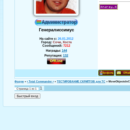
Генералиссимус
На сайте с:
26.01.2012
Город:
Сочи, Хоста
Сообщений:
7212
Награды:
144
Репутация:
132
Аверин Андрей
Форум
»
• Total Commander •
»
ТЕСТИРОВАНИЕ СКРИПТОВ для TC
»
MoveОbjectsInC
1
Страница
1
из
1