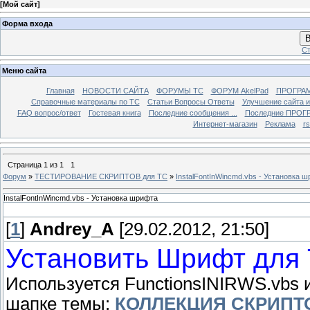
[
Мой сайт
]
Форма входа
В
Ст
Меню сайта
Главная
НОВОСТИ САЙТА
ФОРУМЫ TC
ФОРУМ AkelPad
ПРОГРА
Справочные материалы по TС
Статьи Вопросы Ответы
Улучшение сайта 
FAQ вопрос/ответ
Гостевая книга
Последние сообщения ...
Последние ПРОГР
Интернет-магазин
Реклама
r
Страница
1
из
1
1
Форум
»
ТЕСТИРОВАНИЕ СКРИПТОВ для TC
»
InstalFontInWincmd.vbs - Установка 
InstalFontInWincmd.vbs - Установка шрифта
[
1
]
Andrey_A
[29.02.2012, 21:50]
Установить Шрифт для 
Используется FunctionsINIRWS.vbs 
шапке темы:
КОЛЛЕКЦИЯ СКРИПТ