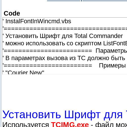
Code
' InstalFontInWincmd.vbs
'=================================
' Установить Шрифт для Total Commander
' можно использовать со скриптом ListFont
'======================== Параметр
' В параметрах вызова из TC должно быть
'======================== Примеры
' "Courier New"
' используется FunctionsINIRWS.vbs, кото
...AkelFiles\Plugs\Scripts\Include\
' Автор: Аверин Андрей
Установить Шрифт для 
' Версия: 1.3 (07.01.2011 - 14.04.2012)
Используется
' Mail: Averin-And@yandex.ru
TCIMG.exe
- файл мож