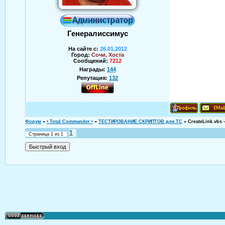
Генералиссимус
На сайте с:
26.01.2012
Город:
Сочи, Хоста
Сообщений:
7212
Награды:
144
Репутация:
132
Аверин Андрей
Форум
»
• Total Commander •
»
ТЕСТИРОВАНИЕ СКРИПТОВ для TC
»
CreateLink.vbs
1
Страница
1
из
1