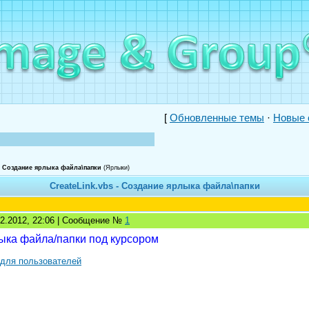
[
Обновленные темы
·
Новые 
 - Создание ярлыка файла\папки
(Ярлыки)
CreateLink.vbs - Создание ярлыка файла\папки
02.2012, 22:06 | Сообщение №
1
ыка файла/папки под курсором
 для пользователей