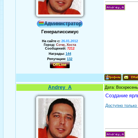
Генералиссимус
На сайте с:
26.01.2012
Город:
Сочи, Хоста
Сообщений:
7212
Награды:
144
Репутация:
132
Аверин Андрей
Andrey_A
Дата: Воскресень
Создание ярл
Доступно только