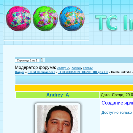
1
Страница
1
из
1
Модератор форума:
,
,
Andrey_A
ХарВик
chip642
Форум
»
• Total Commander •
»
ТЕСТИРОВАНИЕ СКРИПТОВ для TC
»
CreateLink.vbs
Andrey_A
Дата: Среда, 29.
Создание ярл
Доступно только