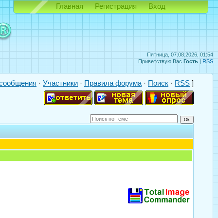
Главная
Регистрация
Вход
Пятница, 07.08.2026, 01:54
Приветствую Вас
Гость
|
RSS
сообщения
·
Участники
·
Правила форума
·
Поиск
·
RSS
]