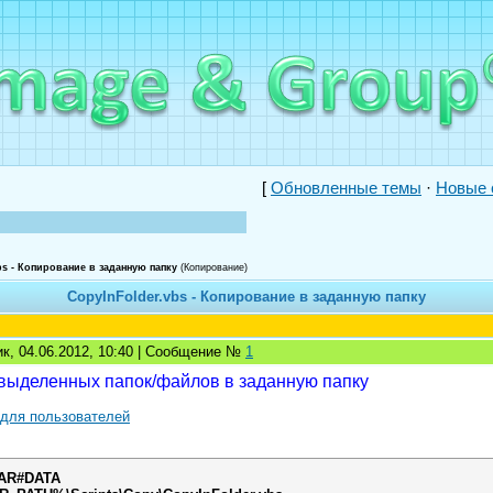
[
Обновленные темы
·
Новые 
bs - Копирование в заданную папку
(Копирование)
CopyInFolder.vbs - Копирование в заданную папку
к, 04.06.2012, 10:40 | Сообщение №
1
выделенных папок/файлов в заданную папку
 для пользователей
AR#DATA