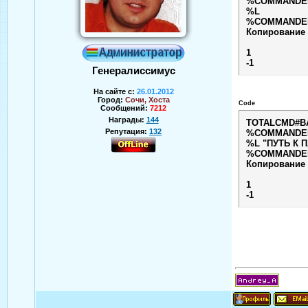
%COMMANDER_
%L
%COMMANDER_
Копирование 
1
-1
Генералиссимус
На сайте с:
26.01.2012
Город:
Сочи, Хоста
Code
Сообщений:
7212
Награды:
144
TOTALCMD#B
Репутация:
132
%COMMANDER_
%L "ПУТЬ К 
%COMMANDER_
Аверин Андрей
Копирование
1
-1