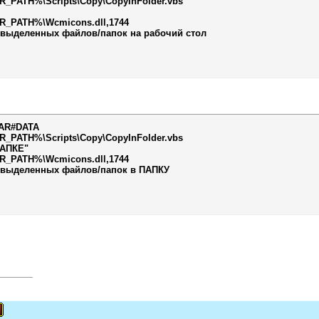
PATH%\Scripts\Copy\CopyInFolder.vbs
PATH%\Wcmicons.dll,1744
выделенных файлов/папок на рабочий стол
AR#DATA
PATH%\Scripts\Copy\CopyInFolder.vbs
ПАПКЕ"
PATH%\Wcmicons.dll,1744
 выделенных файлов/папок в ПАПКУ