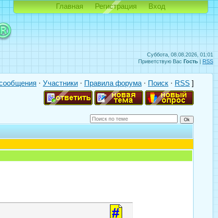
Главная
Регистрация
Вход
Суббота, 08.08.2026, 01:01
Приветствую Вас
Гость
|
RSS
сообщения
·
Участники
·
Правила форума
·
Поиск
·
RSS
]