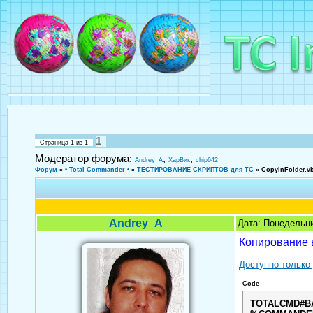
1
Страница
1
из
1
Модератор форума:
,
,
Andrey_A
ХарВик
chip642
Форум
»
• Total Commander •
»
ТЕСТИРОВАНИЕ СКРИПТОВ для TC
»
CopyInFolder.v
Andrey_A
Дата: Понедельни
Копирование 
Доступно только
Code
TOTALCMD#B