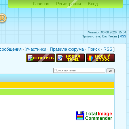
Главная
Регистрация
Вход
Четверг, 06.08.2026, 15:34
Приветствую Вас
Гость
|
RSS
сообщения
·
Участники
·
Правила форума
·
Поиск
·
RSS
]