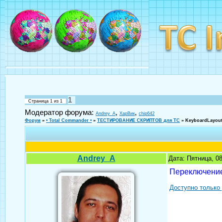
1
Страница
1
из
1
Модератор форума:
,
,
Andrey_A
ХарВик
chip642
Форум
»
• Total Commander •
»
ТЕСТИРОВАНИЕ СКРИПТОВ для TC
»
KeyboardLayout
Andrey_A
Дата: Пятница, 0
Переключение
Доступно только