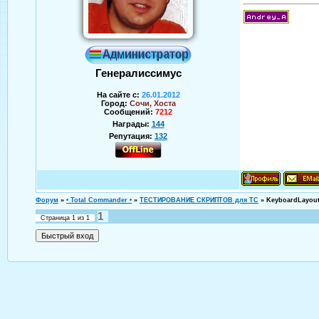
Генералиссимус
На сайте с:
26.01.2012
Город:
Сочи, Хоста
Сообщений:
7212
Награды:
144
Репутация:
132
Аверин Андрей
Форум
»
• Total Commander •
»
ТЕСТИРОВАНИЕ СКРИПТОВ для TC
»
KeyboardLayout
1
Страница
1
из
1