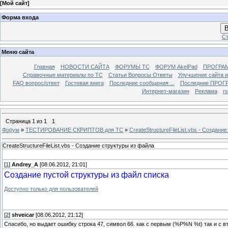
[
Мой сайт
]
Форма входа
В
Ст
Меню сайта
Главная
НОВОСТИ САЙТА
ФОРУМЫ TC
ФОРУМ AkelPad
ПРОГРА
Справочные материалы по TС
Статьи Вопросы Ответы
Улучшение сайта 
FAQ вопрос/ответ
Гостевая книга
Последние сообщения ...
Последние ПРОГР
Интернет-магазин
Реклама
r
Страница
1
из
1
1
Форум
»
ТЕСТИРОВАНИЕ СКРИПТОВ для TC
»
CreateStructureFileList.vbs - Создани
CreateStructureFileList.vbs - Создание структуры из файла
[
1
]
Andrey_A
[08.06.2012, 21:01]
Создание пустой структуры из файл списка
Доступно только для пользователей
[
2
]
shveicar
[08.06.2012, 21:12]
Спасибо, но выдает ошибку строка 47, символ 66. как с первым (%P%N %t) так и с вт