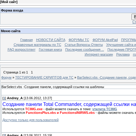
[
Мой сайт
]
Форма входа
В
Ст
Меню сайта
Главная
НОВОСТИ САЙТА
ФОРУМЫ TC
ФОРУМ AkelPad
ПРОГРА
Справочные материалы по TС
Статьи Вопросы Ответы
Улучшение сайта 
FAQ вопрос/ответ
Гостевая книга
Последние сообщения ...
Последние ПРОГР
Интернет-магазин
Реклама
r
Страница
1
из
1
1
Форум
»
ТЕСТИРОВАНИЕ СКРИПТОВ для TC
»
BarSelect.vbs -Создание панели, со
BarSelect.vbs -Создание панели, содержащей ссылки на шаблоны
[
1
]
Andrey_A
[13.06.2012, 13:27]
Создание панели Total Commander, содержащей ссылки 
Используется
TCIMG.exe
- файл можете скачать в теме:
утилита TCIMG
Используются
FunctionsPlus.vbs и FunctionsINIRWS.vbs
- файлы можете скачать 
Доступно только для пользователей
[
2
]
Andrey_A
[13.06.2012, 15:19]