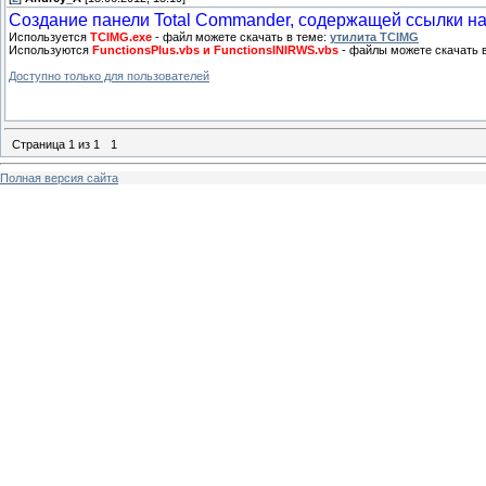
Создание панели Total Commander, содержащей ссылки н
Используется
TCIMG.exe
- файл можете скачать в теме:
утилита TCIMG
Используются
FunctionsPlus.vbs и FunctionsINIRWS.vbs
- файлы можете скачать 
Доступно только для пользователей
Страница
1
из
1
1
Полная версия сайта