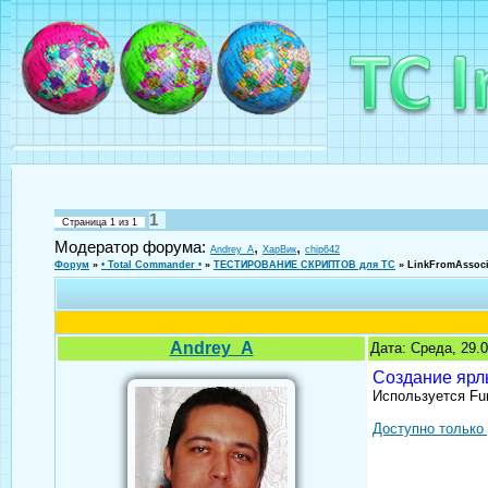
1
Страница
1
из
1
Модератор форума:
,
,
Andrey_A
ХарВик
chip642
Форум
»
• Total Commander •
»
ТЕСТИРОВАНИЕ СКРИПТОВ для TC
»
LinkFromAssoci
Andrey_A
Дата: Среда, 29.
Создание ярл
Используется Fu
Доступно только