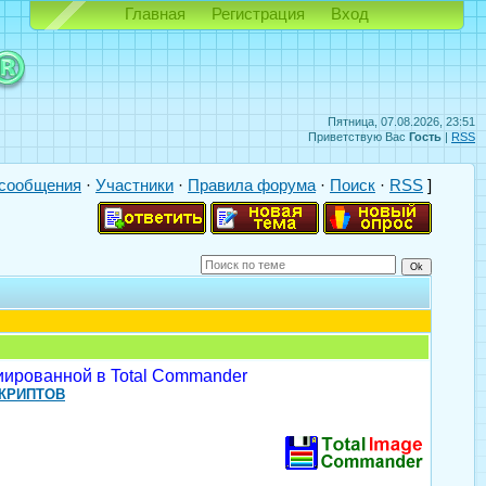
Главная
Регистрация
Вход
Пятница, 07.08.2026, 23:51
Приветствую Вас
Гость
|
RSS
сообщения
·
Участники
·
Правила форума
·
Поиск
·
RSS
]
иированной в Total Commander
КРИПТОВ