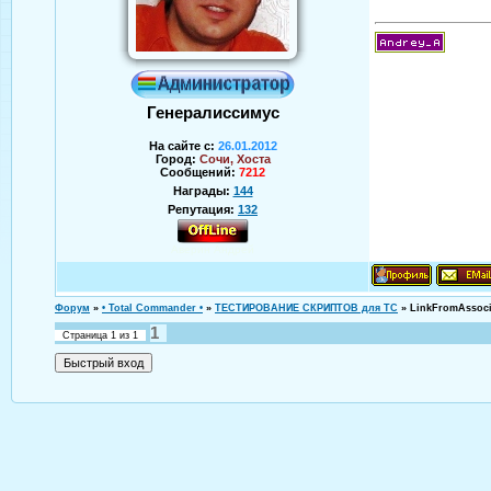
Генералиссимус
На сайте с:
26.01.2012
Город:
Сочи, Хоста
Сообщений:
7212
Награды:
144
Репутация:
132
Аверин Андрей
Форум
»
• Total Commander •
»
ТЕСТИРОВАНИЕ СКРИПТОВ для TC
»
LinkFromAssoci
1
Страница
1
из
1