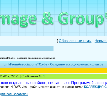
[
Обновленные темы
·
Новые 
ationsTC.vbs - Создание ассоциирумых ярлыков
LinkFromAssociationsTC.vbs - Создание ассоциирумых ярлыков
02.2012, 22:21 | Сообщение №
1
ыков выделенных файлов, связанных с Программой, ассоц
nctionsINIRWS.vbs - файл можете скачать в шапке темы:
КОЛЛЕКЦИЯ С
 для пользователей