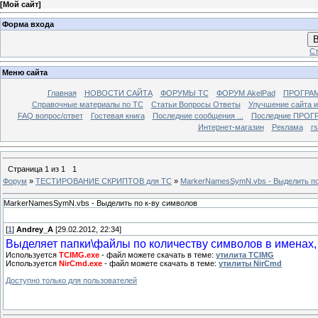
[
Мой сайт
]
Форма входа
В
Ст
Меню сайта
Главная
НОВОСТИ САЙТА
ФОРУМЫ TC
ФОРУМ AkelPad
ПРОГРА
Справочные материалы по TС
Статьи Вопросы Ответы
Улучшение сайта 
FAQ вопрос/ответ
Гостевая книга
Последние сообщения ...
Последние ПРОГР
Интернет-магазин
Реклама
r
Страница
1
из
1
1
Форум
»
ТЕСТИРОВАНИЕ СКРИПТОВ для TC
»
MarkerNamesSymN.vbs - Выделить по
MarkerNamesSymN.vbs - Выделить по к-ву символов
[
1
]
Andrey_A
[29.02.2012, 22:34]
Выделяет папки\файлы по количеству символов в именах,
Используется
TCIMG.exe
- файл можете скачать в теме:
утилита TCIMG
Используется
NirCmd.exe
- файл можете скачать в теме:
утилиты NirCmd
Доступно только для пользователей