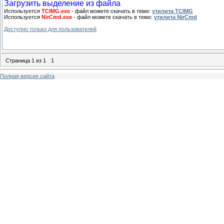
Загрузить выделение из файла
Используется
TCIMG.exe
- файл можете скачать в теме:
утилита TCIMG
Используется
NirCmd.exe
- файл можете скачать в теме:
утилита NirCmd
Доступно только для пользователей
Страница
1
из
1
1
Полная версия сайта