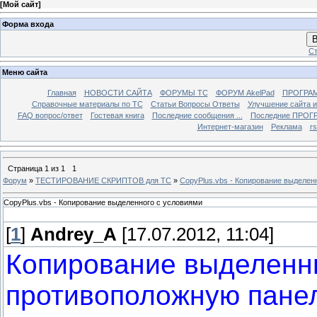
[
Мой сайт
]
Форма входа
В
Ст
Меню сайта
Главная
НОВОСТИ САЙТА
ФОРУМЫ TC
ФОРУМ AkelPad
ПРОГРА
Справочные материалы по TС
Статьи Вопросы Ответы
Улучшение сайта 
FAQ вопрос/ответ
Гостевая книга
Последние сообщения ...
Последние ПРОГР
Интернет-магазин
Реклама
r
Страница
1
из
1
1
Форум
»
ТЕСТИРОВАНИЕ СКРИПТОВ для TC
»
CopyPlus.vbs - Копирование выделен
CopyPlus.vbs - Копирование выделенного с условиями
[
1
]
Andrey_A
[17.07.2012, 11:04]
Копирование выделенн
противоположную пане