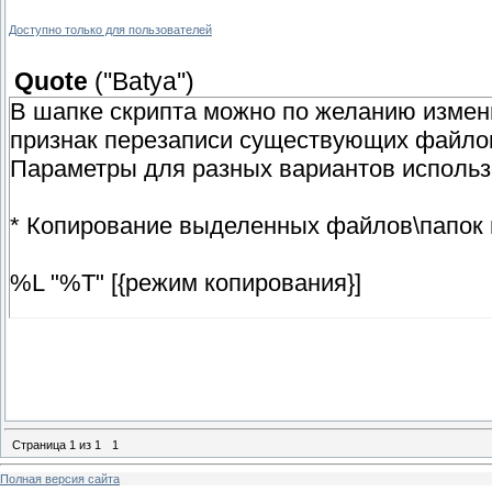
Доступно только для пользователей
Quote
(
''Batya''
)
В шапке скрипта можно по желанию изменит
признак перезаписи существующих файло
Параметры для разных вариантов использ
* Копирование выделенных файлов\папок 
%L "%T" [{режим копирования}]
* Копирование файлов\папок из файла-сп
{файл-список} "%T" [{режим копирования}]
Страница
1
из
1
1
* Копирование файлов\папок из файла-спи
Полная версия сайта