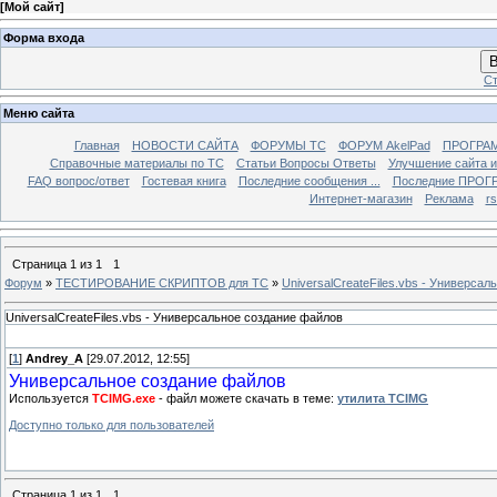
[
Мой сайт
]
Форма входа
В
Ст
Меню сайта
Главная
НОВОСТИ САЙТА
ФОРУМЫ TC
ФОРУМ AkelPad
ПРОГРА
Справочные материалы по TС
Статьи Вопросы Ответы
Улучшение сайта 
FAQ вопрос/ответ
Гостевая книга
Последние сообщения ...
Последние ПРОГР
Интернет-магазин
Реклама
r
Страница
1
из
1
1
Форум
»
ТЕСТИРОВАНИЕ СКРИПТОВ для TC
»
UniversalCreateFiles.vbs - Универса
UniversalCreateFiles.vbs - Универсальное создание файлов
[
1
]
Andrey_A
[29.07.2012, 12:55]
Универсальное создание файлов
Используется
TCIMG.exe
- файл можете скачать в теме:
утилита TCIMG
Доступно только для пользователей
Страница
1
из
1
1