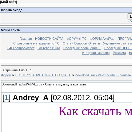
[
Мой сайт
]
Форма входа
В
Ст
Меню сайта
Главная
НОВОСТИ САЙТА
ФОРУМЫ TC
ФОРУМ AkelPad
ПРОГРА
Справочные материалы по TС
Статьи Вопросы Ответы
Улучшение сайта 
FAQ вопрос/ответ
Гостевая книга
Последние сообщения ...
Последние ПРОГР
Интернет-магазин
Реклама
r
Страница
1
из
1
1
Форум
»
ТЕСТИРОВАНИЕ СКРИПТОВ для TC
»
DownloadTracksWithVk.vbs - Скачать 
DownloadTracksWithVk.vbs - Скачать музыку в контакте
[
1
]
Andrey_A
[02.08.2012, 05:04]
Как скачать 