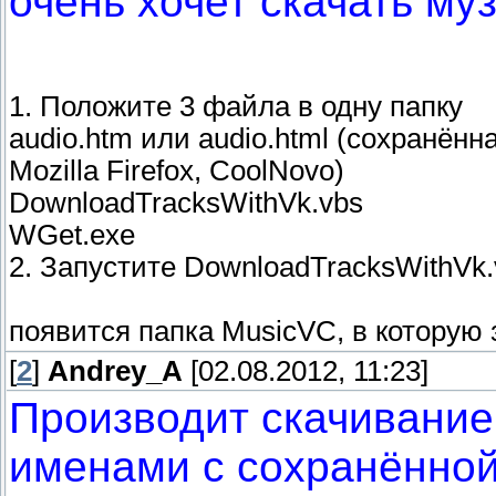
очень хочет скачать муз
1. Положите 3 файла в одну папку
audio.htm или audio.html (сохранённ
Mozilla Firefox, CoolNovo)
DownloadTracksWithVk.vbs
WGet.exe
2. Запустите DownloadTracksWithVk.
появится папка MusicVC, в которую 
[
2
]
Andrey_A
[02.08.2012, 11:23]
Производит скачивание
именами с сохранённой