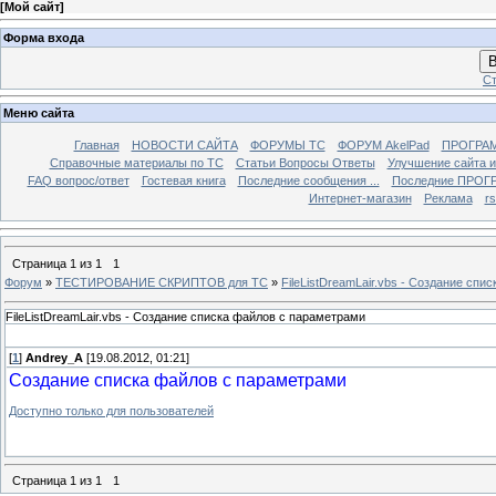
[
Мой сайт
]
Форма входа
В
Ст
Меню сайта
Главная
НОВОСТИ САЙТА
ФОРУМЫ TC
ФОРУМ AkelPad
ПРОГРА
Справочные материалы по TС
Статьи Вопросы Ответы
Улучшение сайта 
FAQ вопрос/ответ
Гостевая книга
Последние сообщения ...
Последние ПРОГР
Интернет-магазин
Реклама
r
Страница
1
из
1
1
Форум
»
ТЕСТИРОВАНИЕ СКРИПТОВ для TC
»
FileListDreamLair.vbs - Создание сп
FileListDreamLair.vbs - Создание списка файлов с параметрами
[
1
]
Andrey_A
[19.08.2012, 01:21]
Создание списка файлов с параметрами
Доступно только для пользователей
Страница
1
из
1
1