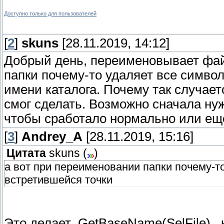
Доступно только для пользователей
[
2
]
skuns
[28.11.2019, 14:12]
Добрый день, переименовывает фай
папки почему-то удаляет все симво
имени каталога. Почему так случает
смог сделать. Возможно сначала нуж
чтобы сработало нормально или ещё 
[
3
]
Andrey_A
[28.11.2019, 15:16]
Цитата
skuns
(
)
а вот при переименовании папки почему-т
встретившейся точки
Это делает .GetBaseName(SelFile) ,