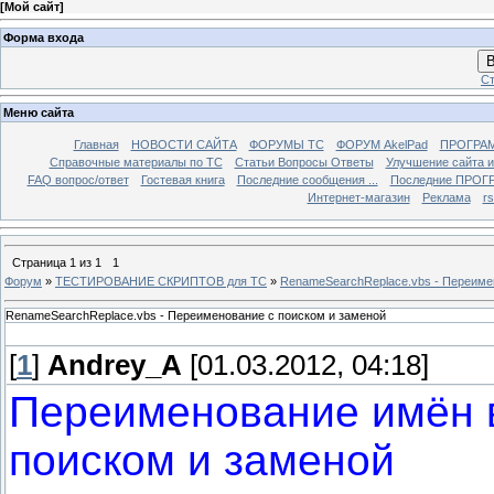
[
Мой сайт
]
Форма входа
В
Ст
Меню сайта
Главная
НОВОСТИ САЙТА
ФОРУМЫ TC
ФОРУМ AkelPad
ПРОГРА
Справочные материалы по TС
Статьи Вопросы Ответы
Улучшение сайта 
FAQ вопрос/ответ
Гостевая книга
Последние сообщения ...
Последние ПРОГР
Интернет-магазин
Реклама
r
Страница
1
из
1
1
Форум
»
ТЕСТИРОВАНИЕ СКРИПТОВ для TC
»
RenameSearchReplace.vbs - Переиме
RenameSearchReplace.vbs - Переименование с поиском и заменой
[
1
]
Andrey_A
[01.03.2012, 04:18]
Переименование имён 
поиском и заменой