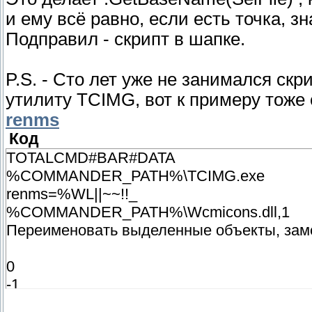
и ему всё равно, если есть точка, 
Подправил - скрипт в шапке.
P.S. - Сто лет уже не занимался ск
утилиту TCIMG, вот к примеру тоже 
renms
Код
TOTALCMD#BAR#DATA
%COMMANDER_PATH%\TCIMG.exe
renms=%WL||~~!!_
%COMMANDER_PATH%\Wcmicons.dll,1
Переименовать выделенные объекты, заме
0
-1