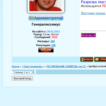
Разрезка текс
Используется
TC
Доступно только
Генералиссимус
На сайте с:
26.01.2012
Город:
Сочи, Хоста
Сообщений:
7212
Награды:
144
Репутация:
132
Аверин Андрей
Форум
»
• Total Commander •
»
ТЕСТИРОВАНИЕ СКРИПТОВ для TC
»
SplitByLineText
1
Страница
1
из
1