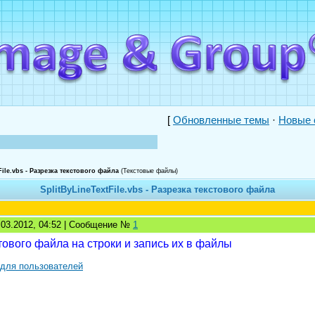
[
Обновленные темы
·
Новые 
File.vbs - Разрезка текстового файла
(Текстовые файлы)
SplitByLineTextFile.vbs - Разрезка текстового файла
1.03.2012, 04:52 | Сообщение №
1
тового файла на строки и запись их в файлы
 для пользователей