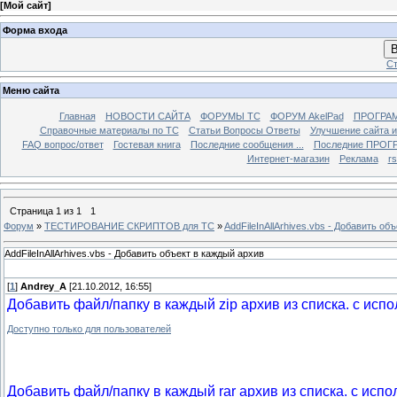
[
Мой сайт
]
Форма входа
В
Ст
Меню сайта
Главная
НОВОСТИ САЙТА
ФОРУМЫ TC
ФОРУМ AkelPad
ПРОГРА
Справочные материалы по TС
Статьи Вопросы Ответы
Улучшение сайта 
FAQ вопрос/ответ
Гостевая книга
Последние сообщения ...
Последние ПРОГР
Интернет-магазин
Реклама
r
Страница
1
из
1
1
Форум
»
ТЕСТИРОВАНИЕ СКРИПТОВ для TC
»
AddFileInAllArhives.vbs - Добавить об
AddFileInAllArhives.vbs - Добавить объект в каждый архив
[
1
]
Andrey_A
[21.10.2012, 16:55]
Добавить файл/папку в каждый zip архив из списка. с исп
Доступно только для пользователей
Добавить файл/папку в каждый rar архив из списка. с ис