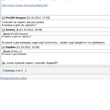
Доступно только для пользователей
[
2
]
Pro100-Snayper
[21.10.2012, 17:53]
Спасибо за скрипт, как раз нужен.
А можно и для rar сделать?
[
3
]
Andrey_A
[21.10.2012, 18:59]
Quote
(
Pro100-Snayper
)
А можно и для rar сделать?
В шапке и для винрара, надо ещё потестить... может ещё придётся что прибавить
[
4
]
ХарВик
[21.10.2012, 22:00]
Quote
(
Andrey_A
)
В шапке и для винрара
Да, очень нужный скрипт, спасибо, Андрей!!!
Страница
1
из
1
1
Полная версия сайта