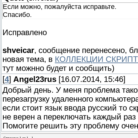
Если можно, пожалуйста исправьте.
Спасибо.
Исправлено
shveicar
, сообщение перенесено, б
новая тема, в
КОЛЛЕКЦИИ СКРИП
тут можнно будет и сообщить)
[
4
]
Angel23rus
[16.07.2014, 15:46]
Добрый день. У меня проблема таког
перезагрузку удаленного компьютера
если стоит язык ввода русский то ск
не верен а переключать каждый раз
Помогите решить эту проблему очен
Страница
1
из
1
1