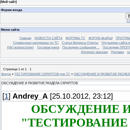
[
Мой сайт
]
Форма входа
В
Ст
Меню сайта
Главная
НОВОСТИ САЙТА
ФОРУМЫ TC
ФОРУМ AkelPad
ПРОГРА
Справочные материалы по TС
Статьи Вопросы Ответы
Улучшение сайта 
FAQ вопрос/ответ
Гостевая книга
Последние сообщения ...
Последние ПРОГР
Интернет-магазин
Реклама
r
Страница
1
из
1
1
Форум
»
ТЕСТИРОВАНИЕ СКРИПТОВ для TC
»
ОБСУЖДЕНИЕ И РАЗВИТИЕ РАЗДЕЛ
ОБСУЖДЕНИЕ И РАЗВИТИЕ РАЗДЕЛА СКРИПТОВ
[
1
]
Andrey_A
[25.10.2012, 23:12]
ОБСУЖДЕНИЕ И
"ТЕСТИРОВАНИЕ 