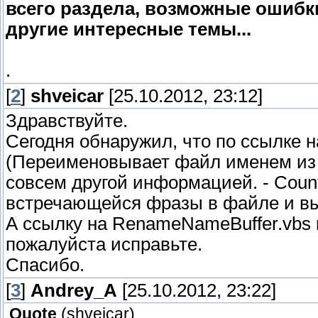
всего раздела, возможные ошибки
другие интересные темы...
.
[
2
]
shveicar
[25.10.2012, 23:12]
Здравствуйте.
Сегодня обнаружил, что по ссылке н
(Переименовывает файл именем из 
совсем другой информацией. - Count
встречающейся фразы в файле и вы
А ссылку на RenameNameBuffer.vbs 
пожалуйста исправьте.
Спасибо.
[
3
]
Andrey_A
[25.10.2012, 23:22]
Quote
(
shveicar
)