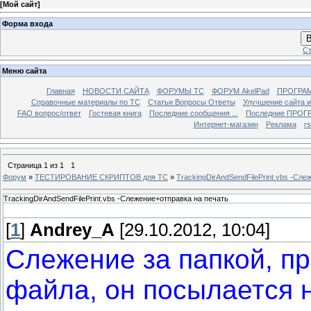
[
Мой сайт
]
Форма входа
В
Ст
Меню сайта
Главная
НОВОСТИ САЙТА
ФОРУМЫ TC
ФОРУМ AkelPad
ПРОГРА
Справочные материалы по TС
Статьи Вопросы Ответы
Улучшение сайта 
FAQ вопрос/ответ
Гостевая книга
Последние сообщения ...
Последние ПРОГР
Интернет-магазин
Реклама
r
Страница
1
из
1
1
Форум
»
ТЕСТИРОВАНИЕ СКРИПТОВ для TC
»
TrackingDirAndSendFilePrint.vbs -Сл
TrackingDirAndSendFilePrint.vbs -Слежение+отправка на печать
[
1
]
Andrey_A
[29.10.2012, 10:04]
Слежение за папкой, пр
файла, он посылается н