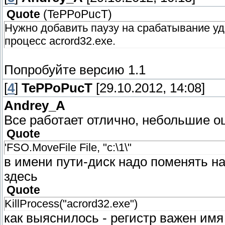
Quote
(
TePPoPucT
)
Нужно добавить паузу на срабатывание уд
процесс acrord32.exe.
Попробуйте версию 1.1
[
4
]
TePPoPucT
[29.10.2012, 14:08]
Andrey_A
Все работает отлично, небольшие о
Quote
'FSO.MoveFile File, "с:\1\"
в имени пути-диск надо поменять на 
здесь
Quote
KillProcess("acrord32.exe")
как выяснилось - регистр важен имя