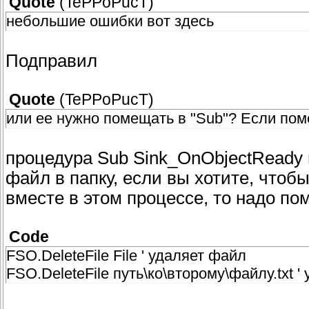
Quote
(
TePPoPucT
)
небольшие ошибки вот здесь
Подправил
Quote
(
TePPoPucT
)
или ее нужно помещать в "Sub"? Если пом
процедура Sub Sink_OnObjectReady 
файл в папку, если вы хотите, чтобы
вместе в этом процессе, то надо п
Code
FSO.DeleteFile File ' удаляет файл
FSO.DeleteFile путь\ко\второму\файлу.txt '