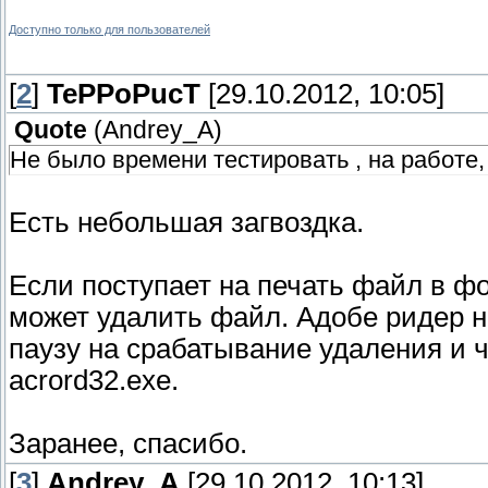
Доступно только для пользователей
[
2
]
TePPoPucT
[29.10.2012, 10:05]
Quote
(
Andrey_A
)
Не было времени тестировать , на работе
Есть небольшая загвоздка.
Если поступает на печать файл в фо
может удалить файл. Адобе ридер н
паузу на срабатывание удаления и 
acrord32.exe.
Заранее, спасибо.
[
3
]
Andrey_A
[29.10.2012, 10:13]