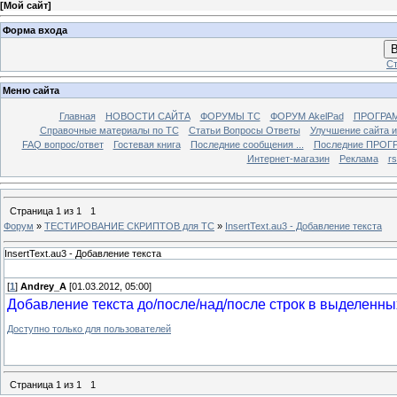
[
Мой сайт
]
Форма входа
В
Ст
Меню сайта
Главная
НОВОСТИ САЙТА
ФОРУМЫ TC
ФОРУМ AkelPad
ПРОГРА
Справочные материалы по TС
Статьи Вопросы Ответы
Улучшение сайта 
FAQ вопрос/ответ
Гостевая книга
Последние сообщения ...
Последние ПРОГР
Интернет-магазин
Реклама
r
Страница
1
из
1
1
Форум
»
ТЕСТИРОВАНИЕ СКРИПТОВ для TC
»
InsertText.au3 - Добавление текста
InsertText.au3 - Добавление текста
[
1
]
Andrey_A
[01.03.2012, 05:00]
Добавление текста до/после/над/после строк в выделенн
Доступно только для пользователей
Страница
1
из
1
1