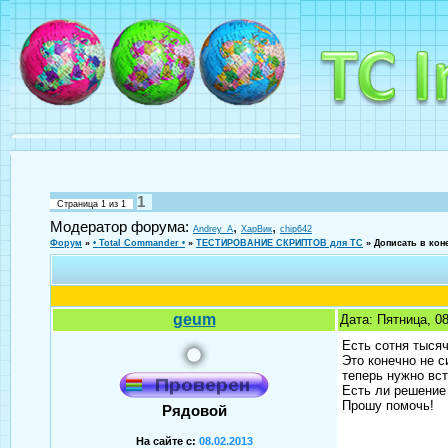
1
Страница
1
из
1
Модератор форума:
,
,
Andrey_A
ХарВик
chip642
Форум
»
• Total Commander •
»
ТЕСТИРОВАНИЕ СКРИПТОВ для TC
»
Дописать в кон
geum
Дата: Пятница, 0
Есть сотня тысяч
Это конечно не с
теперь нужно вст
Есть ли решение
Прошу помочь!
Рядовой
На сайте с:
08.02.2013