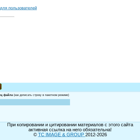
 для пользователей
ец файла
(как дописать строку в пакетном режиме)
При копировании и цитировании материалов с этого сайта
активная ссылка на него обязательна!
©
TC IMAGE & GROUP
2012-2026