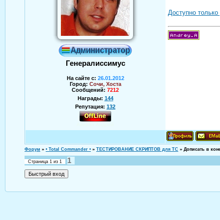
Доступно только
Генералиссимус
На сайте с:
26.01.2012
Город:
Сочи, Хоста
Сообщений:
7212
Награды:
144
Репутация:
132
Аверин Андрей
Форум
»
• Total Commander •
»
ТЕСТИРОВАНИЕ СКРИПТОВ для TC
»
Дописать в кон
1
Страница
1
из
1