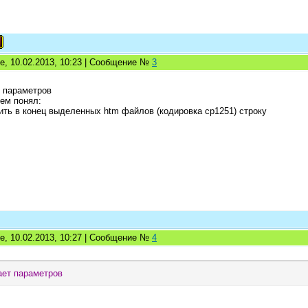
е, 10.02.2013, 10:23 | Сообщение №
3
т параметров
сем понял:
ить в конец выделенных htm файлов (кодировка cp1251) строку
е, 10.02.2013, 10:27 | Сообщение №
4
ает параметров