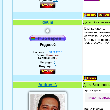
Репутация:
132
Аверин Андрей
geum
Дата: Воскресень
Кнопку сделал
пишет не хватае
из текста не сов
Мне нужно встав
"</body></html>"
Рядовой
На сайте с:
08.02.2013
Город:
Воронеж
Сообщений:
5
Награды:
0
Репутация:
0
Andrey_A
Дата: Воскресень
Цитата
(
geum
)
пишет не хват
Ваша кнопка