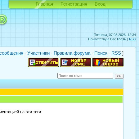
Главная
Регистрация
Вход
Пятница, 07.08.2026, 12:34
Приветствую Вас
Гость
|
RSS
сообщения
·
Участники
·
Правила форума
·
Поиск
·
RSS
]
иентацией на эти теги