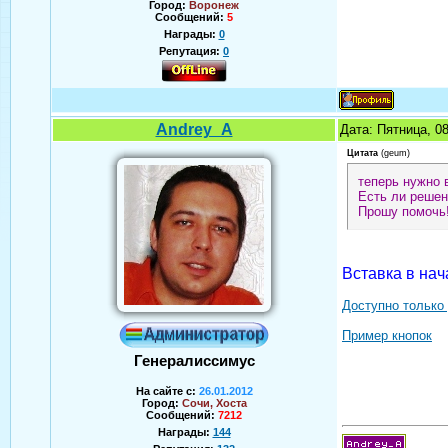
Город:
Воронеж
Сообщений:
5
Награды:
0
Репутация:
0
Andrey_A
Дата: Пятница, 0
Цитата
(
geum
)
теперь нужно 
Есть ли решен
Прошу помочь
Вставка в на
Доступно только
Пример кнопок
Генералиссимус
На сайте с:
26.01.2012
Город:
Сочи, Хоста
Сообщений:
7212
Награды:
144