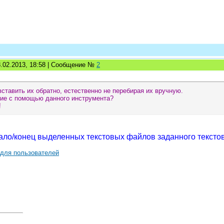
8.02.2013, 18:58 | Сообщение №
2
вставить их обратно, естественно не перебирая их вручную.
ие с помощью данного инструмента?
!
чало/конец выделенных текстовых файлов заданного тексто
 для пользователей