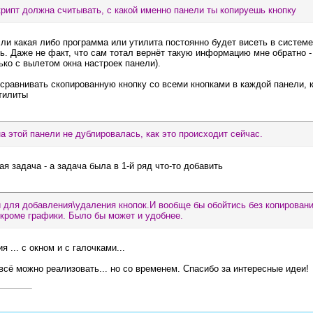
крипт должна считывать, с какой именно панели ты копируешь кнопку
ли какая либо программа или утилита постоянно будет висеть в системе
. Даже не факт, что сам тотал вернёт такую информацию мне обратно - 
ько с вылетом окна настроек панели).
сравнивать скопированную кнопку со всеми кнопками в каждой панели, 
утилиты
на этой панели не дублировалась, как это происходит сейчас.
ая задача - а задача была в 1-й ряд что-то добавить
 для добавления\удаления кнопок.И вообще бы обойтись без копировани
 кроме графики. Было бы может и удобнее.
я ... с окном и с галочками...
 всё можно реализовать... но со временем. Спасибо за интересные идеи!