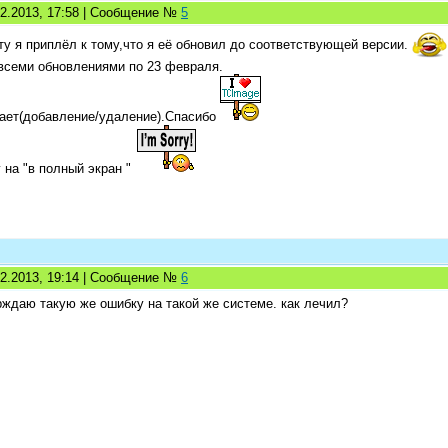
02.2013, 17:58 | Сообщение №
5
ту я приплёл к тому,что я её обновил до соответствующей версии.
 всеми обновлениями по 23 февраля.
тает(добавление/удаление).Спасибо
 на "в полный экран "
02.2013, 19:14 | Сообщение №
6
рждаю такую же ошибку на такой же системе. как лечил?