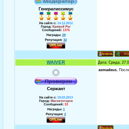
Генералиссимус
На сайте с:
14.12.2012
Город:
Кривой Рог
Сообщений:
1375
Награды:
29
Репутация:
32
WAIVER
Дата: Среда, 27.
asmadeus
, Посл
Сержант
На сайте с:
19.02.2013
Город:
Магнитогорск
Сообщений:
33
Награды:
1
Репутация:
2