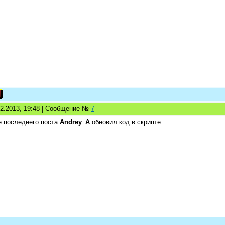
02.2013, 19:48 | Сообщение №
7
е последнего поста
Andrey_A
обновил код в скрипте.