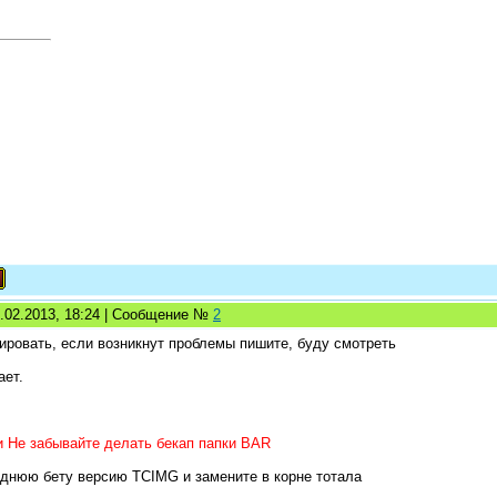
6.02.2013, 18:24 | Сообщение №
2
ировать, если возникнут проблемы пишите, буду смотреть
ает.
и Не забывайте делать бекап папки BAR
еднюю бету версию TCIMG и замените в корне тотала