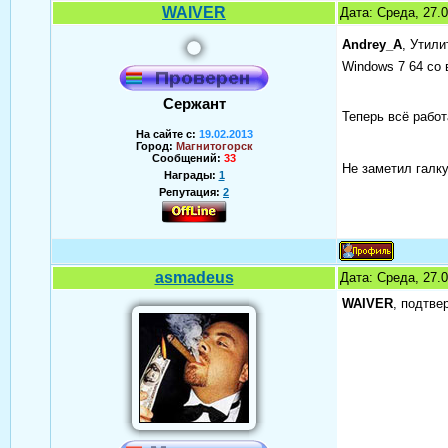
WAIVER
Дата: Среда, 27.
Andrey_A
, Утили
Windows 7 64 со
Сержант
Теперь всё рабо
На сайте с:
19.02.2013
Город:
Магнитогорск
Сообщений:
33
Не заметил галку
Награды:
1
Репутация:
2
asmadeus
Дата: Среда, 27.
WAIVER
, подтве