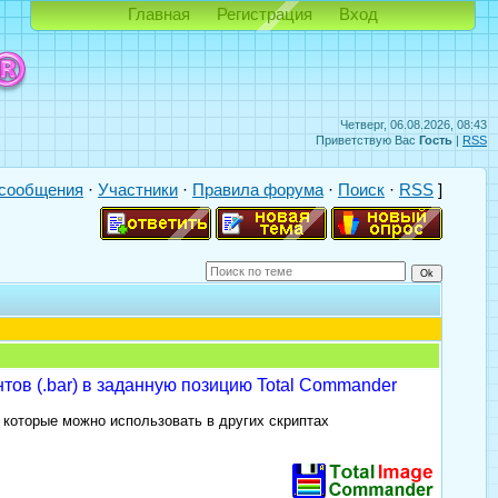
Главная
Регистрация
Вход
Четверг, 06.08.2026, 08:43
Приветствую Вас
Гость
|
RSS
сообщения
·
Участники
·
Правила форума
·
Поиск
·
RSS
]
ов (.bar) в заданную позицию Total Commander
 которые можно использовать в других скриптах