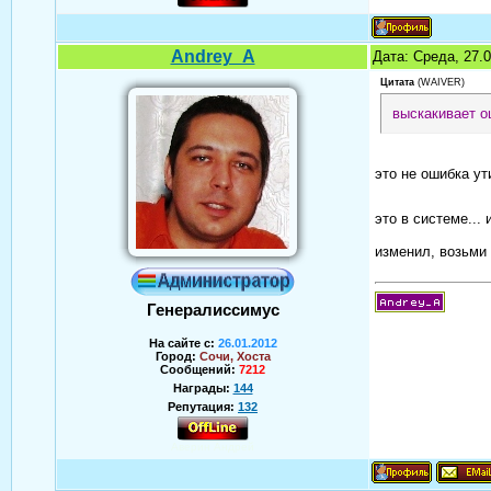
Andrey_A
Дата: Среда, 27.
Цитата
(
WAIVER
)
выскакивает о
это не ошибка ут
это в системе...
изменил, возьми 
Генералиссимус
На сайте с:
26.01.2012
Город:
Сочи, Хоста
Сообщений:
7212
Награды:
144
Репутация:
132
Аверин Андрей