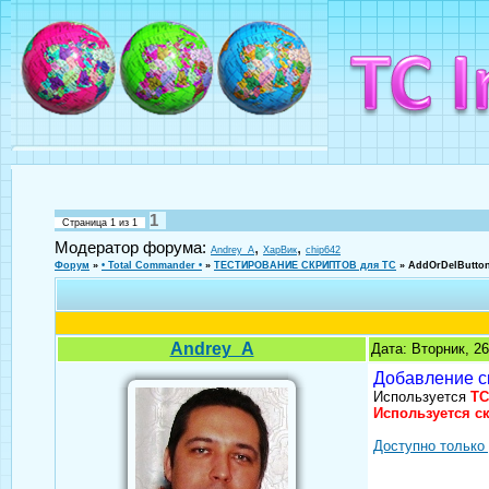
1
Страница
1
из
1
Модератор форума:
,
,
Andrey_A
ХарВик
chip642
Форум
»
• Total Commander •
»
ТЕСТИРОВАНИЕ СКРИПТОВ для TC
»
AddOrDelButton
Andrey_A
Дата: Вторник, 2
Добавление ск
Используется
TC
Используется с
Доступно только