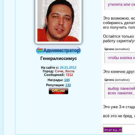
утилита или с
Это возможно, ес
собираюсь делать
его получить тол
Остаётся только 
работу скрипта/
Цитата
(
asmadeus
)
чтобы кнопка 
Генералиссимус
На сайте с:
26.01.2012
Город:
Сочи, Хоста
Это конечно друг
Сообщений:
7212
Награды:
144
Цитата
(
asmadeus
)
Репутация:
132
выбор панелей
всех панелях,
Аверин Андрей
Это уже 3-я стади
всё это не бред,