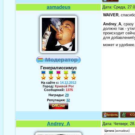
asmadeus
Дата: Среда, 27.
WAIVER
, спасиб
Andrey_A
, сраз
должно так - ути
происходит сейч
для добавления\
может и удобнее.
Генералиссимус
На сайте с:
14.12.2012
Город:
Кривой Рог
Сообщений:
1375
Награды:
29
Репутация:
32
Andrey_A
Дата: Четверг, 2
Цитата
(
asmadeus
)