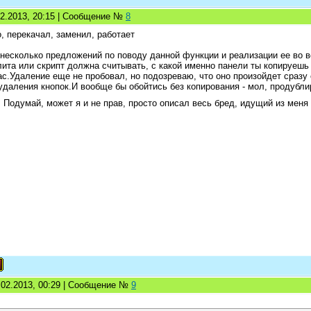
02.2013, 20:15 | Сообщение №
8
о, перекачал, заменил, работает
у несколько предложений по поводу данной функции и реализации ее во 
лита или скрипт должна считывать, с какой именно панели ты копируешь 
ас.Удаление еще не пробовал, но подозреваю, что оно произойдет сразу
удаления кнопок.И вообще бы обойтись без копирования - мол, продубли
 Подумай, может я и не прав, просто описал весь бред, идущий из меня
8.02.2013, 00:29 | Сообщение №
9