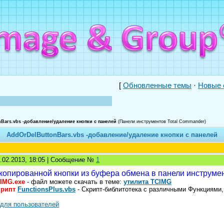
[
Обновленные темы
·
Новые 
Bars.vbs -добавление/удаление кнопки с панелей
(Панели инструментов Total Commander)
AddOrDelButtonBars.vbs -добавление/удаление кнопки с панелей
6.02.2013, 18:05 | Сообщение №
1
опированной кнопки из буфера обмена в панели инструмент
IMG.exe
- файл можете скачать в теме:
утилита TCIMG
крипт
FunctionsPlus.vbs
- Скрипт-библитотека с различными Функциями,
 для пользователей