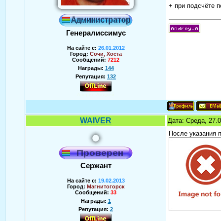
+ при подсчёте п
Генералиссимус
На сайте с:
26.01.2012
Город:
Сочи, Хоста
Сообщений:
7212
Награды:
144
Репутация:
132
Аверин Андрей
WAIVER
Дата: Среда, 27.
После указания п
Сержант
На сайте с:
19.02.2013
Город:
Магнитогорск
Сообщений:
33
Награды:
1
Репутация:
2