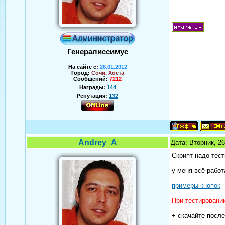
Генералиссимус
На сайте с:
26.01.2012
Город:
Сочи, Хоста
Сообщений:
7212
Награды:
144
Репутация:
132
Аверин Андрей
Andrey_A
Дата: Вторник, 2
Скрипт надо тест
у меня всё работ
примеры кнопок
При тестировани
+ скачайте посл