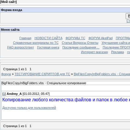
[
Мой сайт
]
Форма входа
В
Ст
Меню сайта
Главная
НОВОСТИ САЙТА
ФОРУМЫ TC
ФОРУМ AkelPad
ПРОГРА
Справочные материалы по TС
Статьи Вопросы Ответы
Улучшение сайта 
FAQ вопрос/ответ
Гостевая книга
Последние сообщения ...
Последние ПРОГР
Интернет-магазин
Реклама
r
Страница
1
из
1
1
Форум
»
ТЕСТИРОВАНИЕ СКРИПТОВ для TC
»
BigFilesCopyInBigFolders.vbs - Спец
BigFilesCopyInBigFolders.vbs - Специальное копирование
[
1
]
Andrey_A
[01.03.2012, 05:47]
Копирование любого количества файлов и папок в любое 
Доступно только для пользователей
Страница
1
из
1
1