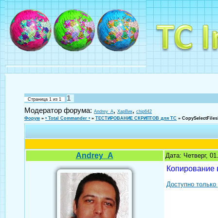
1
Страница
1
из
1
Модератор форума:
,
,
Andrey_A
ХарВик
chip642
Форум
»
• Total Commander •
»
ТЕСТИРОВАНИЕ СКРИПТОВ для TC
»
CopySelectFile
Andrey_A
Дата: Четверг, 0
Копирование 
Доступно только