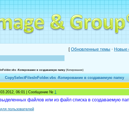
[
Обновленные темы
·
Новые 
sInFolder.vbs -Копирование в создаваемую папку
(Копирование)
CopySelectFilesInFolder.vbs -Копирование в создаваемую папку
1.03.2012, 06:01 | Сообщение №
1
выделенных файлов или из файл списка в создаваемую пап
 для пользователей