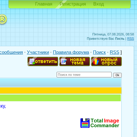
Главная
Регистрация
Вход
Пятница, 07.08.2026, 08:58
Приветствую Вас
Гость
|
RSS
сообщения
·
Участники
·
Правила форума
·
Поиск
·
RSS
]
ку,