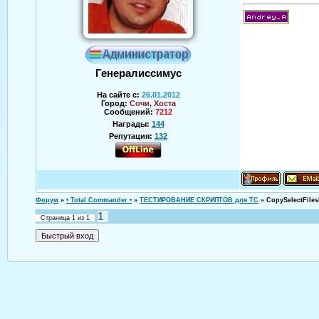
Генералиссимус
На сайте с:
26.01.2012
Город:
Сочи, Хоста
Сообщений:
7212
Награды:
144
Репутация:
132
Аверин Андрей
Форум
»
• Total Commander •
»
ТЕСТИРОВАНИЕ СКРИПТОВ для TC
»
CopySelectFile
1
Страница
1
из
1