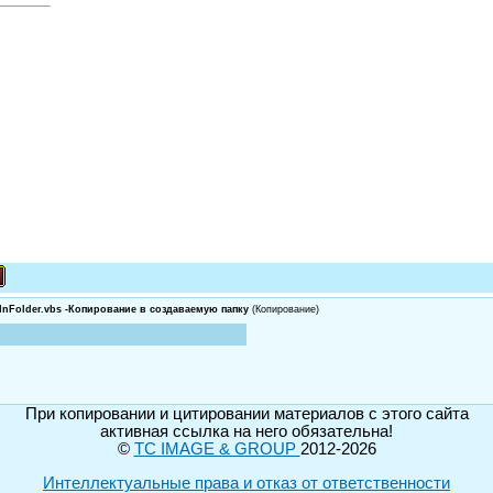
sInFolder.vbs -Копирование в создаваемую папку
(Копирование)
При копировании и цитировании материалов с этого сайта
активная ссылка на него обязательна!
©
TC IMAGE & GROUP
2012-2026
Интеллектуальные права и отказ от ответственности