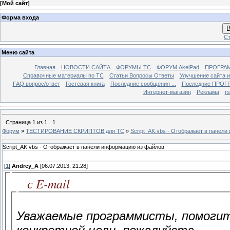
[
Мой сайт
]
Форма входа
В
Ст
Меню сайта
Главная
НОВОСТИ САЙТА
ФОРУМЫ TC
ФОРУМ AkelPad
ПРОГРА
Справочные материалы по TС
Статьи Вопросы Ответы
Улучшение сайта 
FAQ вопрос/ответ
Гостевая книга
Последние сообщения ...
Последние ПРОГР
Интернет-магазин
Реклама
r
Страница
1
из
1
1
Форум
»
ТЕСТИРОВАНИЕ СКРИПТОВ для TC
»
Script_AK.vbs - Отображает в панел
Script_AK.vbs - Отображает в панели информацию из файлов
[
1
]
Andrey_A
[06.07.2013, 21:28]
с E-mail
Уважаемые программисты, помогит