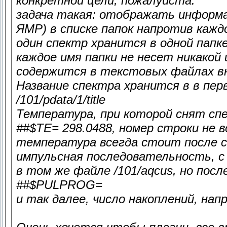
конкретной цели, пожалуйста.
задача такая: отображать информа
ЯМР) в списке папок напротив кажд
один спектр хранится в одной папке
каждое имя папки не несет никакой
содержится в текстовых файлах вн
Название спектра хранится в в перв
/101/pdata/1/title
Температура, при которой снят спе
##$TE= 298.0488, номер строки не 
температура всегда стоит после 
импульсная последовательность, с
в том же файле /101/aqcus, но по
##$PULPROG=
и так далее, число накоплений, нап