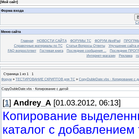
[
Мой сайт
]
Форма входа
В
Ст
Меню сайта
Главная
НОВОСТИ САЙТА
ФОРУМЫ TC
ФОРУМ AkelPad
ПРОГРА
Справочные материалы по TС
Статьи Вопросы Ответы
Улучшение сайта 
FAQ вопрос/ответ
Гостевая книга
Последние сообщения ...
Последние ПРОГР
Интернет-магазин
Реклама
r
Страница
1
из
1
1
Форум
»
ТЕСТИРОВАНИЕ СКРИПТОВ для TC
»
CopyDubleDate.vbs - Копирование с д
CopyDubleDate.vbs - Копирование с датой
[
1
]
Andrey_A
[01.03.2012, 06:13]
Копирование выделенн
каталог с добавлением