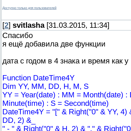
Доступно только для пользователей
[
2
]
svitlasha
[31.03.2015, 11:34]
Спасибо
я ещё добавила две функции
дата с годом в 4 знака и время как у
Function DateTime4Y
Dim YY, MM, DD, H, M, S
YY = Year(date) : MM = Month(date) : 
Minute(time) : S = Second(time)
DateTime4Y = "[" & Right("0" & YY, 4) &
DD, 2) &_
" - " & Right("0" & H, 2) & "." & Right("0