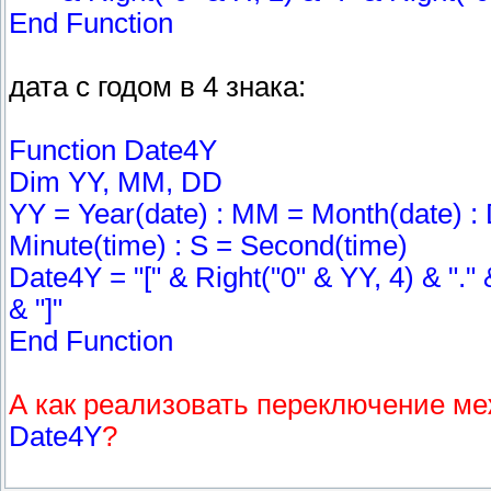
End Function
дата с годом в 4 знака:
Function Date4Y
Dim YY, MM, DD
YY = Year(date) : MM = Month(date) : 
Minute(time) : S = Second(time)
Date4Y = "[" & Right("0" & YY, 4) & "."
& "]"
End Function
А как реализовать переключение м
Date4Y
?