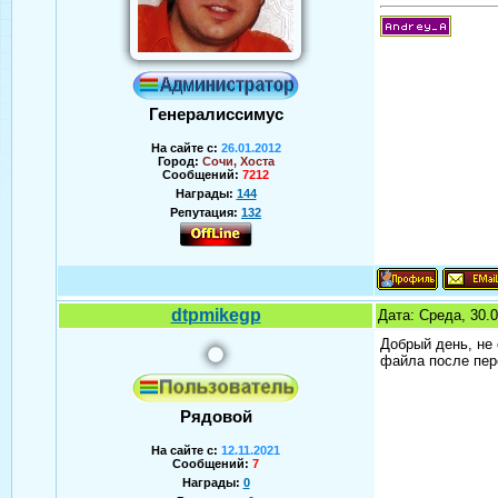
Генералиссимус
На сайте с:
26.01.2012
Город:
Сочи, Хоста
Сообщений:
7212
Награды:
144
Репутация:
132
Аверин Андрей
dtpmikegp
Дата: Среда, 30.
Добрый день, не 
файла после пер
Рядовой
На сайте с:
12.11.2021
Сообщений:
7
Награды:
0