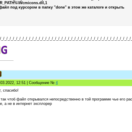
PATH%\Wcmicons.dll,1
файл под курсором в папку "done" в этом же каталоге и открыть
/_/_/_/_/_/_/_/_/_/_/_/_/_/_/_/_/_/_/_/_/_/_/_/_/_/_/_/_/_/_/_/_/_/_/_/_/_/_/_/_/
1.03.2022, 12:51 | Сообщение №
4
, спасибо!
так чтоб файл открывался непосредственно в той программе чье его ра
, а не в интернет эксплорер