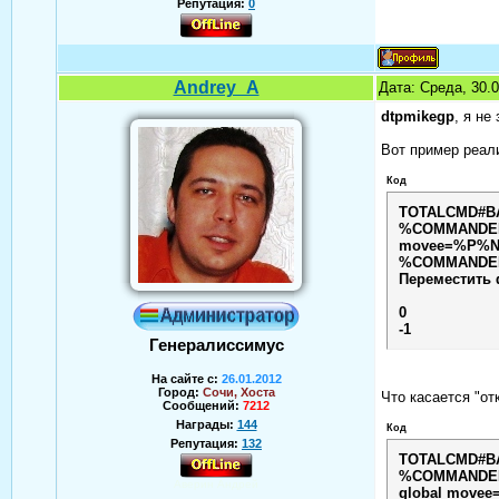
Репутация:
0
Andrey_A
Дата: Среда, 30.
dtpmikegp
, я не
Вот пример реал
Код
TOTALCMD#B
%COMMANDER
movee=%P%N||
%COMMANDER_
Переместить 
0
-1
Генералиссимус
На сайте с:
26.01.2012
Город:
Сочи, Хоста
Что касается "от
Сообщений:
7212
Награды:
144
Код
Репутация:
132
TOTALCMD#B
%COMMANDER
Аверин Андрей
global movee