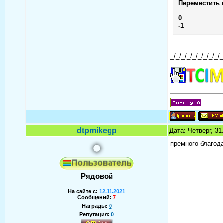
Переместить 
0
-1
_/_/_/_/_/_/_/_/_/_
dtpmikegp
Дата: Четверг, 3
премного благода
Рядовой
На сайте с:
12.11.2021
Сообщений:
7
Награды:
0
Репутация:
0