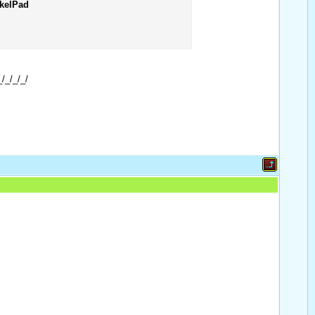
kelPad
_/_/_/_/