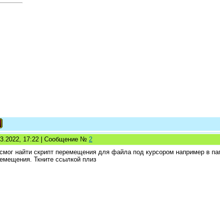
03.2022, 17:22 | Сообщение №
2
смог найти скрипт перемещения для файла под курсором например в пап
емещения. Ткните ссылкой плиз