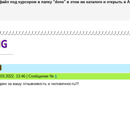
файл под курсором в папку "done" в этом же каталоге и открыть в A
/_/_/_/_/_/_/_/_/_/_/_/_/_/_/_/_/_/_/_/_/_/_/_/_/_/_/_/_/_/_/_/_/_/_/_/_/_/_/_/_/
1.03.2022, 13:46 | Сообщение №
6
рен за вашу отзывчивость и человечность!!!