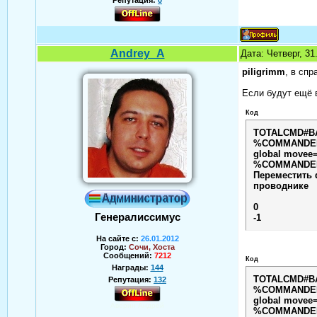
Репутация:
0
Andrey_A
Дата: Четверг, 3
piligrimm
, в сп
Если будут ещё 
Код
TOTALCMD#B
%COMMANDER
global movee
%COMMANDER_
Переместить 
проводнике
0
Генералиссимус
-1
На сайте с:
26.01.2012
Город:
Сочи, Хоста
Сообщений:
7212
Код
Награды:
144
TOTALCMD#B
Репутация:
132
%COMMANDER
global move
Аверин Андрей
%COMMANDER_