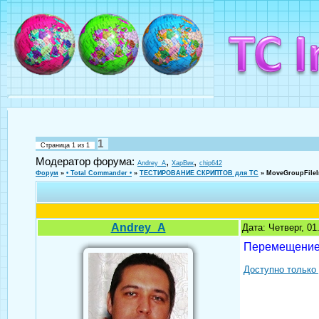
1
Страница
1
из
1
Модератор форума:
,
,
Andrey_A
ХарВик
chip642
Форум
»
• Total Commander •
»
ТЕСТИРОВАНИЕ СКРИПТОВ для TC
»
MoveGroupFileI
Andrey_A
Дата: Четверг, 0
Перемещение 
Доступно только