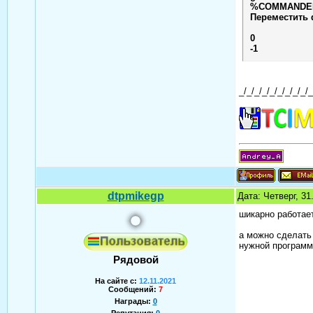
%COMMANDER_
Переместить 
0
-1
_/_/_/_/_/_/_/_/_/_
dtpmikegp
Дата: Четверг, 3
шикарно работает
а можно сделать 
нужной программе
Рядовой
На сайте с:
12.11.2021
Сообщений:
7
Награды:
0