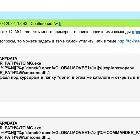
1.03.2022, 13:43 | Сообщение №
5
равке TCIMG.chm есть много примеров, в поиск вносите имя команды
ope
вопросы, то можете задать в теме самой утилиты или в теме
http://tc-im
AR#DATA
_PATH%\TCIMG.exe
=%P%N||"%p"done//0 openf=GLOBALMOVEE1<1>||x||explorer<open>
PATH%\Wcmicons.dll,1
файл под курсором в папку "done" в этом же каталоге и открыть в 
AR#DATA
_PATH%\TCIMG.exe
e=%P%N||"%p"done//0 openf=GLOBALMOVEE1<1>||%%COMMANDER_PA
PATH%\Wcmicons.dll,1