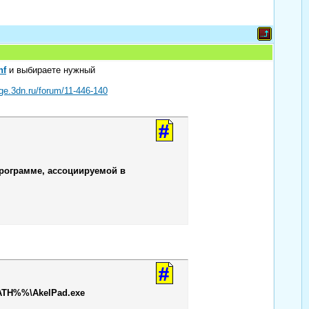
nf
и выбираете нужный
age.3dn.ru/forum/11-446-140
программе, ассоциируемой в
TH%%\AkelPad.exe