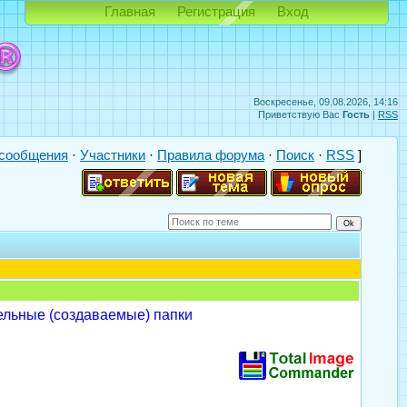
Главная
Регистрация
Вход
Воскресенье, 09.08.2026, 14:16
Приветствую Вас
Гость
|
RSS
сообщения
·
Участники
·
Правила форума
·
Поиск
·
RSS
]
ельные (создаваемые) папки