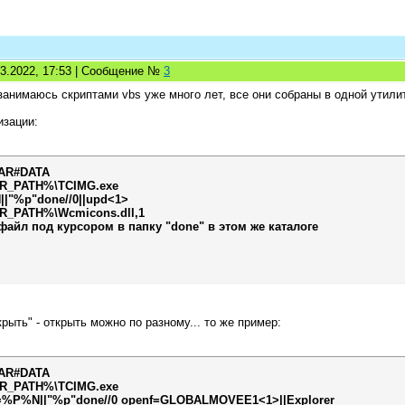
03.2022, 17:53 | Сообщение №
3
 занимаюсь скриптами vbs уже много лет, все они собраны в одной ути
изации:
AR#DATA
_PATH%\TCIMG.exe
"%p"done//0||upd<1>
PATH%\Wcmicons.dll,1
файл под курсором в папку "done" в этом же каталоге
крыть" - открыть можно по разному... то же пример:
AR#DATA
_PATH%\TCIMG.exe
=%P%N||"%p"done//0 openf=GLOBALMOVEE1<1>||Explorer