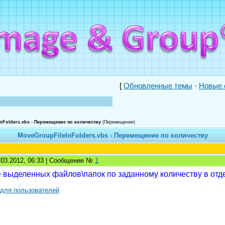
[
Обновленные темы
·
Новые 
nFolders.vbs - Перемещение по количеству
(Перемещение)
MoveGroupFileInFolders.vbs - Перемещение по количеству
1.03.2012, 06:33 | Сообщение №
1
выделенных файлов\папок по заданному количеству в отд
 для пользователей