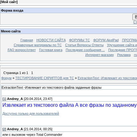
[
Мой сайт
]
Форма входа
В
Ст
Меню сайта
Главная
НОВОСТИ САЙТА
ФОРУМЫ TC
ФОРУМ AkelPad
ПРОГРА
Справочные материалы по TС
Статьи Вопросы Ответы
Улучшение сайта 
FAQ вопрос/ответ
Гостевая книга
Последние сообщения ...
Последние ПРОГР
Интернет-магазин
Реклама
r
Страница
1
из
1
1
Форум
»
ТЕСТИРОВАНИЕ СКРИПТОВ для TC
»
ExtractionText -Извлекает из тексто
ExtractionText -Извлекает из текстового файла заданные фразы
[
1
]
Andrey_A
[20.04.2014, 23:47]
Извлекает из текстового файла А все фразы по заданному
Доступно только для пользователей
[
2
]
Andrey_A
[21.04.2014, 00:25]
или с вызовом через Total Commander