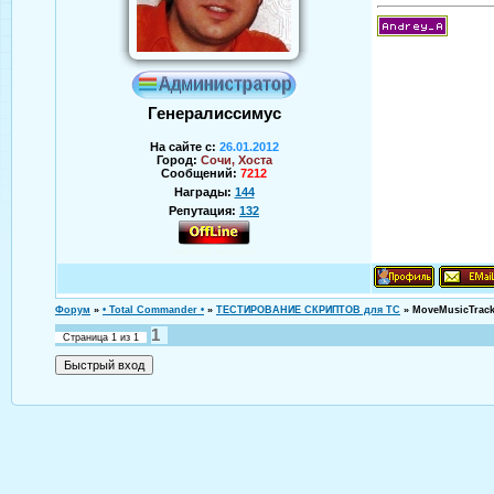
Генералиссимус
На сайте с:
26.01.2012
Город:
Сочи, Хоста
Сообщений:
7212
Награды:
144
Репутация:
132
Аверин Андрей
Форум
»
• Total Commander •
»
ТЕСТИРОВАНИЕ СКРИПТОВ для TC
»
MoveMusicTrack
1
Страница
1
из
1