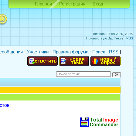
Главная
Регистрация
Вход
Пятница, 07.08.2026, 20:35
Приветствую Вас
Гость
|
RSS
сообщения
·
Участники
·
Правила форума
·
Поиск
·
RSS
]
стов