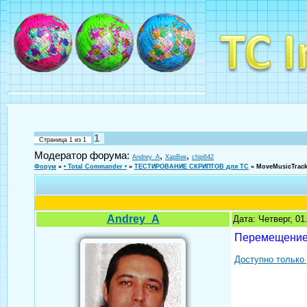
1
Страница
1
из
1
Модератор форума:
,
,
Andrey_A
ХарВик
chip642
Форум
»
• Total Commander •
»
ТЕСТИРОВАНИЕ СКРИПТОВ для TC
»
MoveMusicTrack
Andrey_A
Дата: Четверг, 0
Перемещение 
Доступно только