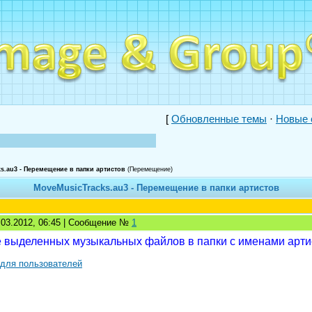
[
Обновленные темы
·
Новые 
s.au3 - Перемещение в папки артистов
(Перемещение)
MoveMusicTracks.au3 - Перемещение в папки артистов
1.03.2012, 06:45 | Сообщение №
1
выделенных музыкальных файлов в папки c именами арти
 для пользователей