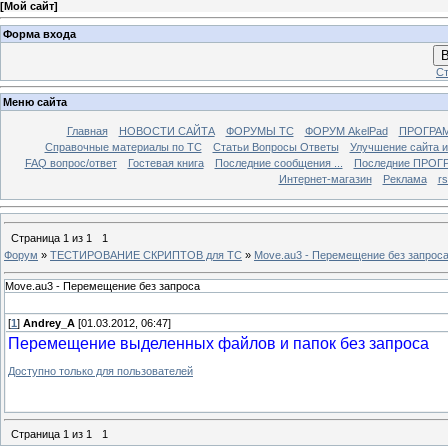
[
Мой сайт
]
Форма входа
В
Ст
Меню сайта
Главная
НОВОСТИ САЙТА
ФОРУМЫ TC
ФОРУМ AkelPad
ПРОГРА
Справочные материалы по TС
Статьи Вопросы Ответы
Улучшение сайта 
FAQ вопрос/ответ
Гостевая книга
Последние сообщения ...
Последние ПРОГР
Интернет-магазин
Реклама
r
Страница
1
из
1
1
Форум
»
ТЕСТИРОВАНИЕ СКРИПТОВ для TC
»
Move.au3 - Перемещение без запрос
Move.au3 - Перемещение без запроса
[
1
]
Andrey_A
[01.03.2012, 06:47]
Перемещение выделенных файлов и папок без запроса
Доступно только для пользователей
Страница
1
из
1
1