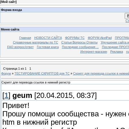
[
Мой сайт
]
Форма входа
В
Ст
Меню сайта
Главная
НОВОСТИ САЙТА
ФОРУМЫ TC
ФОРУМ AkelPad
ПРОГРА
Справочные материалы по TС
Статьи Вопросы Ответы
Улучшение сайта 
FAQ вопрос/ответ
Гостевая книга
Последние сообщения ...
Последние ПРОГР
Интернет-магазин
Реклама
r
Страница
1
из
1
1
Форум
»
ТЕСТИРОВАНИЕ СКРИПТОВ для TC
»
Скрипт для перевода ссылок в нижни
Скрипт для перевода ссылок в нижний регистр
[
1
]
geum
[20.04.2015, 08:37]
Привет!
Прошу помощи сообщества - нужен с
htm в нижний регистр