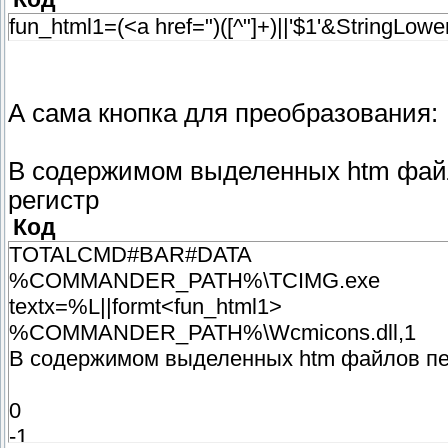
fun_html1=(<a href=")([^"]+)||'$1'&StringLower
А сама кнопка для преобразования:
В содержимом выделенных htm файло
регистр
Код
TOTALCMD#BAR#DATA
%COMMANDER_PATH%\TCIMG.exe
textx=%L||formt<fun_html1>
%COMMANDER_PATH%\Wcmicons.dll,1
В содержимом выделенных htm файлов пере
0
-1