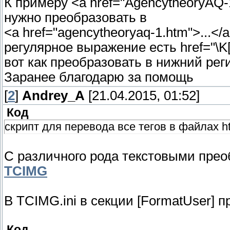
К примеру <a href="AgencytheoryAQ-1
нужно преобразовать в
<a href="agencytheoryaq-1.htm">...</
регулярное выражение есть href="\K
вот как преобразовать в нижний рег
Заранее благодарю за помощь
[
2
]
Andrey_A
[21.04.2015, 01:52]
Код
скрипт для перевода все тегов в файлах h
С различного рода текстовыми прео
TCIMG
В TCIMG.ini в секции [FormatUser] 
Код