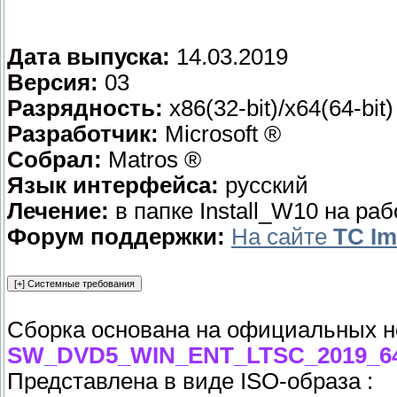
Дата выпуска:
14.03.2019
Версия:
03
Разрядность:
x86(32-bit)/x64(64-bit)
Разработчик:
Microsoft ®
Собрал:
Matros ®
Язык интерфейса:
русский
Лечение:
в папке Install_W10 на ра
Форум поддержки:
На сайте
TC I
Сборка основана на официальных но
SW_DVD5_WIN_ENT_LTSC_2019_64-
Представлена в виде ISO-образа :