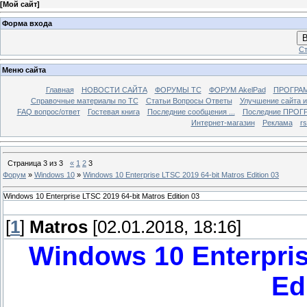
[
Мой сайт
]
Форма входа
В
Ст
Меню сайта
Главная
НОВОСТИ САЙТА
ФОРУМЫ TC
ФОРУМ AkelPad
ПРОГРА
Справочные материалы по TС
Статьи Вопросы Ответы
Улучшение сайта 
FAQ вопрос/ответ
Гостевая книга
Последние сообщения ...
Последние ПРОГР
Интернет-магазин
Реклама
r
Страница
3
из
3
«
1
2
3
Форум
»
Windows 10
»
Windows 10 Enterprise LTSC 2019 64-bit Matros Edition 03
Windows 10 Enterprise LTSC 2019 64-bit Matros Edition 03
[
1
]
Matros
[02.01.2018, 18:16]
Windows 10 Enterpris
Ed