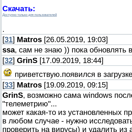
Скачать:
Доступно только для пользователей
.
[
31
]
Matros
[26.05.2019, 19:03]
ssa
, сам не знаю )) пока обновлять 
[
32
]
GrinS
[17.09.2019, 18:44]
приветствую.появился в загрузке 
[
33
]
Matros
[19.09.2019, 09:15]
GrinS
, возможно сама windows посл
"телеметрию"...
может какая-то из установленных пр
в любом случае - нужно исследовать 
проверить на вирусы) и удалить из 