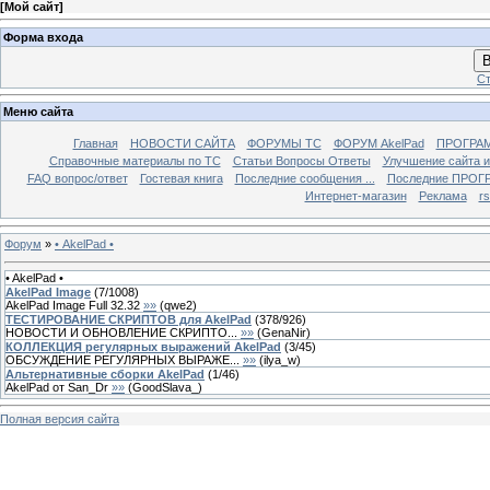
[
Мой сайт
]
Форма входа
В
Ст
Меню сайта
Главная
НОВОСТИ САЙТА
ФОРУМЫ TC
ФОРУМ AkelPad
ПРОГРА
Справочные материалы по TС
Статьи Вопросы Ответы
Улучшение сайта 
FAQ вопрос/ответ
Гостевая книга
Последние сообщения ...
Последние ПРОГР
Интернет-магазин
Реклама
r
Форум
»
• AkelPad •
• AkelPad •
AkelPad Image
(
7
/
1008
)
AkelPad Image Full 32.32
»»
(
qwe2
)
ТЕСТИРОВАНИЕ СКРИПТОВ для AkelPad
(
378
/
926
)
НОВОСТИ И ОБНОВЛЕНИЕ СКРИПТО...
»»
(
GenaNir
)
КОЛЛЕКЦИЯ регулярных выражений AkelPad
(
3
/
45
)
ОБСУЖДЕНИЕ РЕГУЛЯРНЫХ ВЫРАЖЕ...
»»
(
ilya_w
)
Альтернативные сборки AkelPad
(
1
/
46
)
AkelPad от San_Dr
»»
(
GoodSlava_
)
Полная версия сайта