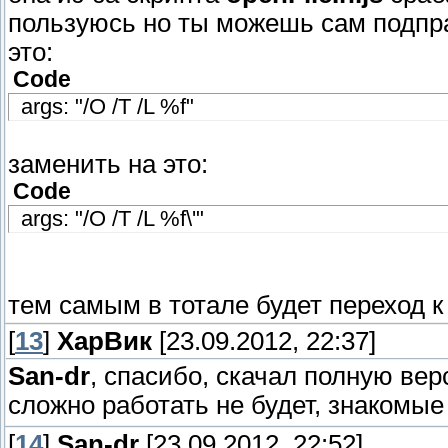
пользуюсь но ты можешь сам подпра
это:
Code
args: "/O /T /L %f"
заменить на это:
Code
args: "/O /T /L %f\'"
тем самым в тотале будет переход к
[
13
]
ХарВик
[23.09.2012, 22:37]
San-dr
, спасибо, скачал полную ве
сложно работать не будет, знакомы
[
14
]
San-dr
[23.09.2012, 22:52]