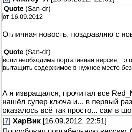
Quote
(
San-dr
)
от 16.09.2012
Отличная новость, поздравляю с н
Quote
(
San-dr
)
если необходима портативная версия, то 
вытащить содержимое в нужное место без 
А я извращался, прочитал все Red_M
нашёл супер ключа и... в первый раз
оказалось всё так просто... сам в шо
[
7
]
ХарВик
[16.09.2012, 22:51]
Попробовал портабельную версию