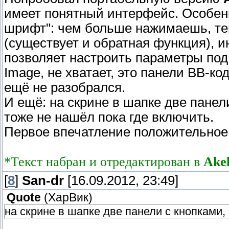
имеет понятный интерфейс. Особен
шрифт": чем больше нажимаешь, те
(существует и обратная функция), 
позволяет настроить параметры под
Image, не хватает, это панели ВВ-ко
ещё не разобрался.
И ещё: на скрине в шапке две панел
тоже не нашёл пока где включить.
Первое впечатление положительное
*Текст набран и отредактирован в
Ake
[
8
]
San-dr
[16.09.2012, 23:49]
Quote
(
ХарВик
)
на скрине в шапке две панели с кнопками,