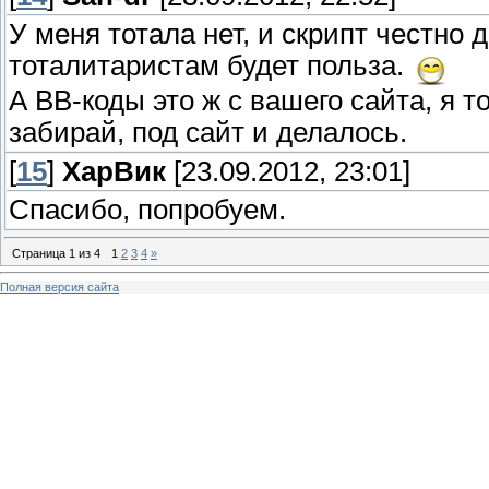
У меня тотала нет, и скрипт честно
тоталитаристам будет польза.
А ВВ-коды это ж с вашего сайта, я т
забирай, под сайт и делалось.
[
15
]
ХарВик
[23.09.2012, 23:01]
Спасибо, попробуем.
Страница
1
из
4
1
2
3
4
»
Полная версия сайта