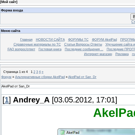
[
Мой сайт
]
Форма входа
В
Ст
Меню сайта
Главная
НОВОСТИ САЙТА
ФОРУМЫ TC
ФОРУМ AkelPad
ПРОГРА
Справочные материалы по TС
Статьи Вопросы Ответы
Улучшение сайта 
FAQ вопрос/ответ
Гостевая книга
Последние сообщения ...
Последние ПРОГР
Интернет-магазин
Реклама
r
Страница
1
из
4
1
2
3
4
»
Форум
»
Альтернативные сборки AkelPad
»
AkelPad от San_Dr
AkelPad от San_Dr
[
1
]
Andrey_A
[03.05.2012, 17:01]
AkelPa