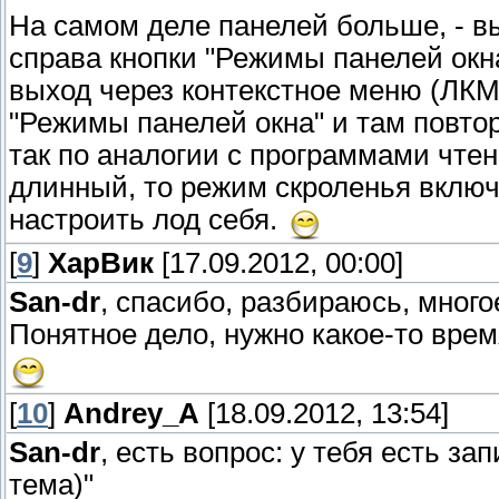
На самом деле панелей больше, - 
справа кнопки "Режимы панелей окна
выход через контекстное меню (ЛКМ
"Режимы панелей окна" и там повтор
так по аналогии с программами чтен
длинный, то режим скроленья включ
настроить лод себя.
[
9
]
ХарВик
[17.09.2012, 00:00]
San-dr
, спасибо, разбираюсь, много
Понятное дело, нужно какое-то врем
[
10
]
Andrey_A
[18.09.2012, 13:54]
San-dr
, есть вопрос: у тебя есть за
тема)"