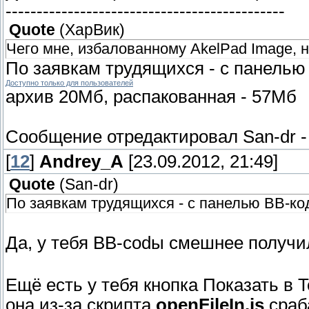
---------------------------------------------
Quote
(
ХарВик
)
Чего мне, избалованному AkelPad Image, н
По заявкам трудящихся - с панелью 
Доступно только для пользователей
архив 20Мб, распакованная - 57Мб
Сообщение отредактировал
San-dr
[
12
]
Andrey_A
[23.09.2012, 21:49]
Quote
(
San-dr
)
По заявкам трудящихся - с панелью ВВ-ко
Да, у тебя BB-codы смешнее получ
Ещё есть у тебя кнопка Показать в T
она из-за скрипта
openFileIn.js
сраба