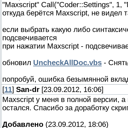
"Maxscript" Call("Coder::Settings", 1, 
откуда берётся Maxscript, не видел
если выбрать какую либо синтаксич
подсвечивается
при нажатии Maxscript - подсвечивае
обновил
UncheckAllDoc.vbs
- Снять
попробуй, ошибка безымянной вкла
[
11
]
San-dr
[23.09.2012, 16:06]
Maxscript у меня в полной версии, а
остался. Спасибо за доработку скрип
Добавлено
(23.09.2012, 18:06)