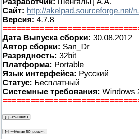
Разработчик:
Шенгальц А.А.
Сайт:
http://akelpad.sourceforge.net/r
Версия:
4.7.8
=============================
Дата Выпуска сборки:
30.08.2012
Автор сборки:
San_Dr
Разрядность:
32bit
Платформа:
Portable
Язык интерфейса:
Русский
Статус:
Бесплатный
Системные требования:
Windows 2
=============================