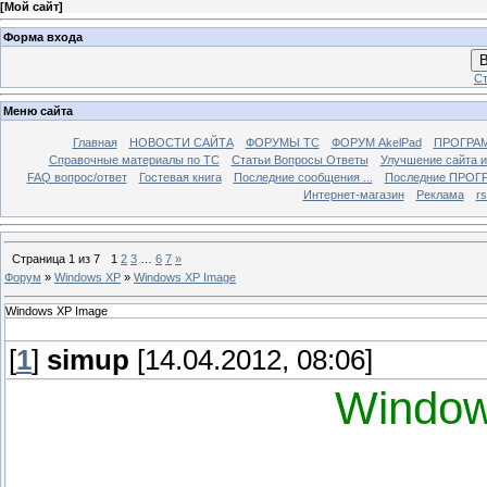
[
Мой сайт
]
Форма входа
В
Ст
Меню сайта
Главная
НОВОСТИ САЙТА
ФОРУМЫ TC
ФОРУМ AkelPad
ПРОГРА
Справочные материалы по TС
Статьи Вопросы Ответы
Улучшение сайта 
FAQ вопрос/ответ
Гостевая книга
Последние сообщения ...
Последние ПРОГР
Интернет-магазин
Реклама
r
Страница
1
из
7
1
2
3
…
6
7
»
Форум
»
Windows XP
»
Windows XP Image
Windows XP Image
[
1
]
simup
[14.04.2012, 08:06]
Window