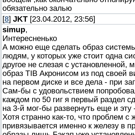
обязательно залью
[
8
]
JKT
[23.04.2012, 23:56]
simup
,
Интересненько
А можно еще сделать образ системы
людям, у которых уже стоит одна си
другое не слезая с установленной, 
образ TIB Акронисом из под своей в
на первом диске и все дела - при за
Сам-бы с удовольствием попробовал
каждом по 50 гиг я первый раздел сд
на 3-й мог-бы развернуть еще и эту -
Хотя странно как-то, что проблем с 
привязывается именно к железу в пр
образы лишь Бэкап уже установленн