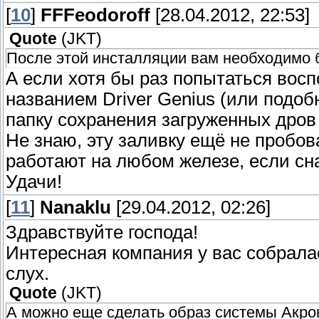
[
10
]
FFFeodoroff
[28.04.2012, 22:53]
Quote
(
JKT
)
После этой инсталляции вам необходимо б
А если хотя бы раз попытаться восп
названием Driver Genius (или подоб
папку сохранения загруженных дров
Не знаю, эту заливку ещё не пробов
работают на любом железе, если сна
Удачи!
[
11
]
Nanaklu
[29.04.2012, 02:26]
Здравствуйте господа!
Интересная компания у вас собралас
слух.
Quote
(
JKT
)
А можно еще сделать образ системы Акро