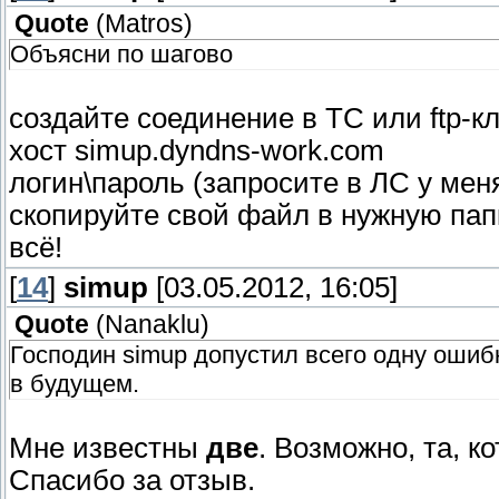
Quote
(
Matros
)
Объясни по шагово
создайте соединение в ТС или ftp-кл
хост simup.dyndns-work.com
логин\пароль (запросите в ЛС у мен
скопируйте свой файл в нужную пап
всё!
[
14
]
simup
[03.05.2012, 16:05]
Quote
(
Nanaklu
)
Господин simup допустил всего одну ошибк
в будущем.
Мне известны
две
. Возможно, та, к
Спасибо за отзыв.