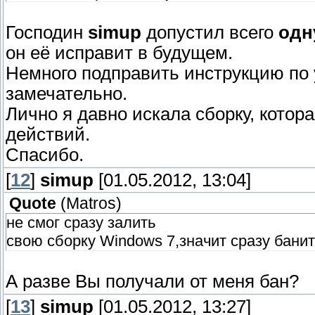
Господин
simup
допустил всего
одн
он её исправит в будущем.
Немного подправить инструкцию по 
замечательно.
Лично я давно искала сборку, кото
действий.
Спасибо.
[
12
]
simup
[01.05.2012, 13:04]
Quote
(
Matros
)
не смог сразу залить
свою сборку Windows 7,значит сразу бани
А разве Вы получали от меня бан?
[
13
]
simup
[01.05.2012, 13:27]