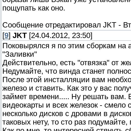
пощупать как оно.
Сообщение отредактировал
JKT
-
Вт
[
9
]
JKT
[24.04.2012, 23:50]
Поковырялся я по этим сборкам на а
"Заливки"
Действительно, есть "отвязка" от же
Недумайте, что винда станет полно
После этой инсталляции вам необхо
железо и ставить. Как это у вас пол
займет времени..... Ну решать вам. 
видеокарты и всех железок - смело с
несколько дисков с дровами в диско
таковых нету, то сто раз подумайте,
Как по мне, то интересней стянуть 