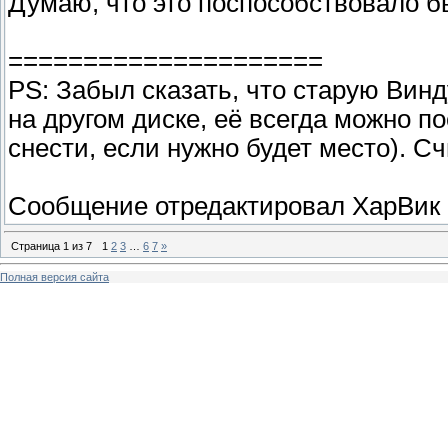
Думаю, что это поспособствовало 
=====================
PS: Забыл сказать, что старую Винду
на другом диске, её всегда можно п
снести, если нужно будет место). С
Сообщение отредактировал
ХарВик
Страница
1
из
7
1
2
3
…
6
7
»
Полная версия сайта