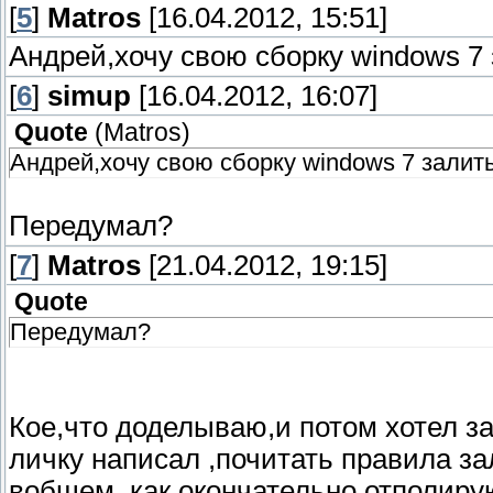
[
5
]
Matros
[16.04.2012, 15:51]
Андрей,хочу свою сборку windows 7 
[
6
]
simup
[16.04.2012, 16:07]
Quote
(
Matros
)
Андрей,хочу свою сборку windows 7 залить
Передумал?
[
7
]
Matros
[21.04.2012, 19:15]
Quote
Передумал?
Кое,что доделываю,и потом хотел за
личку написал ,почитать правила з
вобщем ,как окончательно отполиру