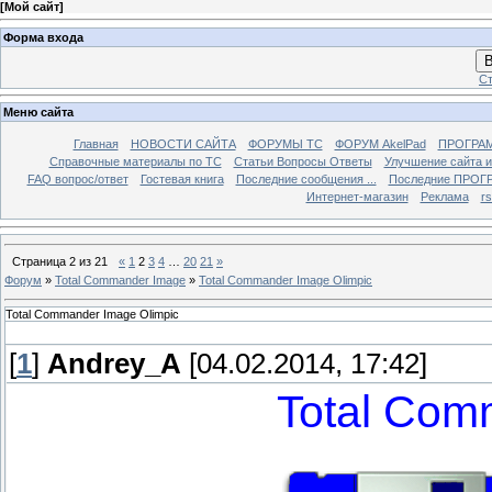
[
Мой сайт
]
Форма входа
В
Ст
Меню сайта
Главная
НОВОСТИ САЙТА
ФОРУМЫ TC
ФОРУМ AkelPad
ПРОГРА
Справочные материалы по TС
Статьи Вопросы Ответы
Улучшение сайта 
FAQ вопрос/ответ
Гостевая книга
Последние сообщения ...
Последние ПРОГР
Интернет-магазин
Реклама
r
Страница
2
из
21
«
1
2
3
4
…
20
21
»
Форум
»
Total Commander Image
»
Total Commander Image Olimpic
Total Commander Image Olimpic
[
1
]
Andrey_A
[04.02.2014, 17:42]
Total Com