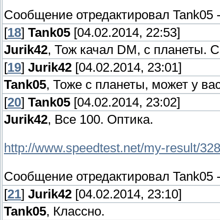
Сообщение отредактировал
Tank05
[
18
]
Tank05
[04.02.2014, 22:53]
Jurik42
, Тож качал DM, с планеты. С
[
19
]
Jurik42
[04.02.2014, 23:01]
Tank05
, Тоже с планеты, может у в
[
20
]
Tank05
[04.02.2014, 23:02]
Jurik42
, Все 100. Оптика.
http://www.speedtest.net/my-result/3
Сообщение отредактировал
Tank05
[
21
]
Jurik42
[04.02.2014, 23:10]
Tank05
, Классно.