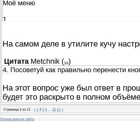
Моё меню
1
-1
На самом деле в утилите кучу настро
Цитата
Metchnik
(
)
4. Посоветуй как правильно перенести кно
На этот вопрос уже был ответ в про
будет это раскрыто в полном объёме.
Страница
2
из
21
«
1
2
3
4
…
20
21
»
Полная версия сайта