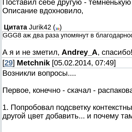
Поставил себе другую - тёмненькую 
Описание вдохновило,
Цитата
Jurik42
(
)
GGG8 аж два раза упомянут в благодарно
А я и не зметил,
Andrey_A
, спасибо
[
29
]
Metchnik
[05.02.2014, 07:49]
Возникли вопросы....
Первое, конечно - скачал - распаковал 
1. Попробовал подсветку контекстны
другой цвет добавить... и почему т