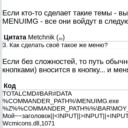
; обводка вокруг фона пункта при наведен
Если кто-то сделает такие темы - 
SelectRectColor=404285
; цвет текста меню
MENUIMG - все они войдут в следу
TextColor=000000
; изменение цвета текста при наведении к
Цитата
Metchnik
(
)
SelectTextColor=000000
3. Как сделать своё такое же меню?
Если без сложностей, то путь обыч
кнопками) вносится в кнопку... и мен
Код
TOTALCMD#BAR#DATA
%COMMANDER_PATH%\MENUIMG.exe
%Z%%COMMANDER_PATH%%\BAR\MOY_BAR_
Мой~~заголовок||<INPUT||>INPUT||+INPU
Wcmicons.dll,1071