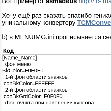
Вот пример от
asmadeus
http://tc-
Хочу ещё раз сказать спасибо гени
уникальному конвертеру
TCMConver
b) в MENUIMG.ini прописывается се
Код
[Name_Name]
; фон меню
BkColor=F0F0F0
; 1-й фон области значков
IconBkColor=FFFFFF
; 2-й фон области значков
IconBkGrdColor=F0F0F0
; фон пункта при наведении курсора
SelectBkColor=C9CEDE