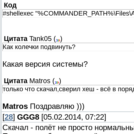
Код
#shellexec "%COMMANDER_PATH%\Files\Aa
Цитата
Tank05
(
)
Как колечки подвинуть?
Какая версия системы?
Цитата
Matros
(
)
только что скачал,сверил хеш - всё в поря
Matros
Поздравляю )))
[
28
]
GGG8
[05.02.2014, 07:22]
Скачал - полёт не просто нормальны