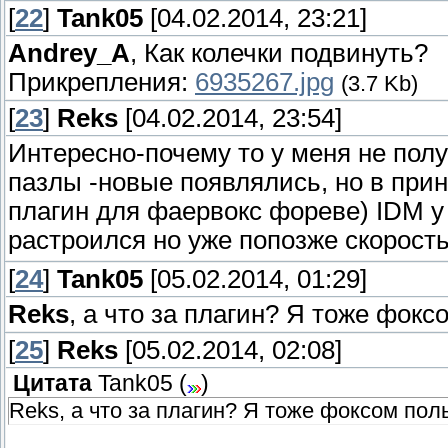
[
22
]
Tank05
[04.02.2014, 23:21]
Andrey_A
, Как колечки подвинуть?
Прикрепления:
6935267.jpg
(3.7 Kb)
[
23
]
Reks
[04.02.2014, 23:54]
Интересно-почему то у меня не полу
пазлы -новые появлялись, но в прин
плагин для фаервокс фореве) IDM у
растроился но уже попозже скорость
[
24
]
Tank05
[05.02.2014, 01:29]
Reks
, а что за плагин? Я тоже фокс
[
25
]
Reks
[05.02.2014, 02:08]
Цитата
Tank05
(
)
Reks, а что за плагин? Я тоже фоксом пол