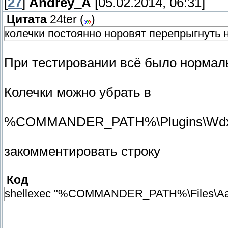
[
27
]
Andrey_A
[05.02.2014, 06:31]
Цитата
24ter
(
)
колечки постоянно норовят перепрыгнуть 
При тестировании всё было нормаль
Колечки можно убрать в
%COMMANDER_PATH%\Plugins\Wdx\A
закомментировать строку
Код
shellexec "%COMMANDER_PATH%\Files\Aaa