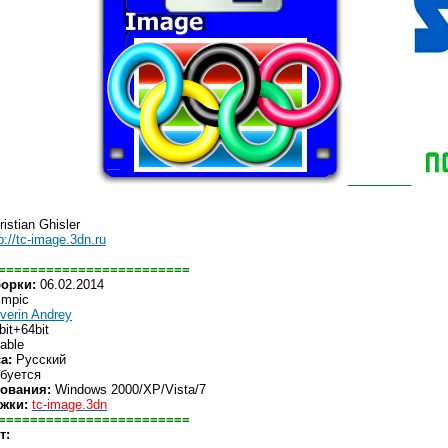
istian Ghisler
p://tc-image.3dn.ru
========================
борки:
06.02.2014
impic
verin Andrey
it+64bit
able
а:
Русский
буется
ования:
Windows 2000/XP/Vista/7
жки:
tc-image.3dn
========================
т: