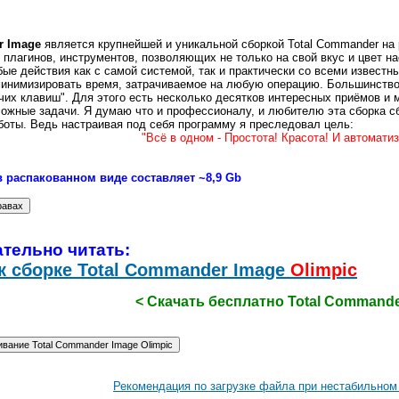
r Image
является крупнейшей и уникальной сборкой Total Commander на 
, плагинов, инструментов, позволяющих не только на свой вкус и цвет 
ые действия как с самой системой, так и практически со всеми извес
минимизировать время, затрачиваемое на любую операцию. Большинств
их клавиш". Для этого есть несколько десятков интересных приёмов и 
ложные задачи. Я думаю что и профессионалу, и любителю эта сборка с
боты. Ведь настраивая под себя программу я преследовал цель:
"Всё в одном - Простота! Красота! И автомати
в распакованном виде составляет ~8,9 Gb
тельно читать:
к сборке Total Commander Image
Olimpiс
< Скачать бесплатно Total Commande
Рекомендация по загрузке файла при нестабильном