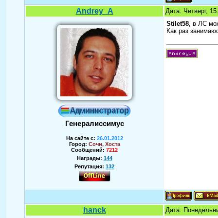
Andrey_A
Дата: Четверг, 1
Stilet58
, в ЛС мо
Как раз занимаюс
Генералиссимус
На сайте с:
26.01.2012
Город:
Сочи, Хоста
Сообщений:
7212
Награды:
144
Репутация:
132
Аверин Андрей
hanck
Дата: Понедельни