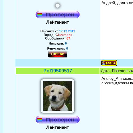
Андрей, долго ли
Лейтенант
На сайте с:
17.12.2013
Город:
Claremont
Сообщений:
67
Награды:
0
Репутация:
0
Pol19509517
Дата: Понедельни
Andrey_A,я созда
сборка,и,чтобы п
Лейтенант