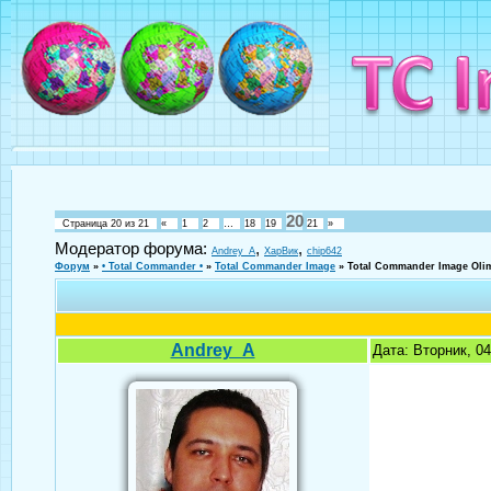
20
Страница
20
из
21
«
1
2
…
18
19
21
»
Модератор форума:
,
,
Andrey_A
ХарВик
chip642
Форум
»
• Total Commander •
»
Total Commander Image
»
Total Commander Image Oli
Andrey_A
Дата: Вторник, 0