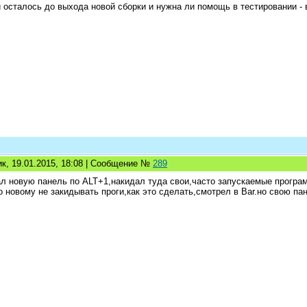
 осталось до выхода новой сборки и нужна ли помощь в тестировании - в
к, 19.01.2015, 18:08 | Сообщение №
289
л новую панель по ALT+1,накидал туда свои,часто запускаемые програм
о новому не закидывать проги,как это сделать,смотрел в Bar.но свою п