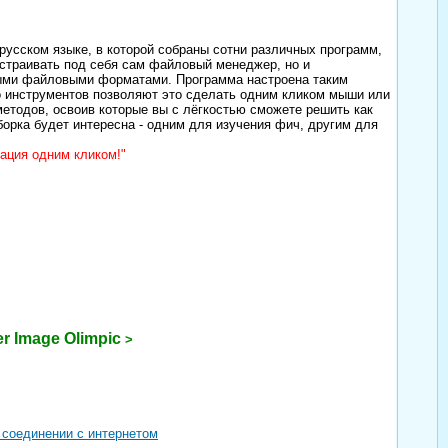
русском языке, в которой собраны сотни различных программ,
настраивать под себя сам файловый менеджер, но и
тными файловыми форматами. Программа настроена таким
о инструментов позволяют это сделать одним кликом мыши или
методов, освоив которые вы с лёгкостью сможете решить как
борка будет интересна - одним для изучения фич, другим для
зация одним кликом!"
r Image Olimpic
>
 соединении с интернетом