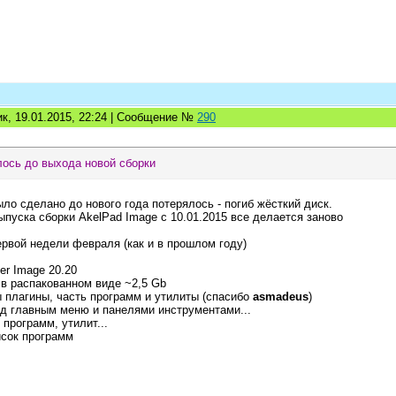
к, 19.01.2015, 22:24 | Сообщение №
290
лось до выхода новой сборки
было сделано до нового года потерялось - погиб жёсткий диск.
пуска сборки AkelPad Image с 10.01.2015 все делается заново
ервой недели февраля (как и в прошлом году)
er Image 20.20
 в распакованном виде ~2,5 Gb
ы плагины, часть программ и утилиты (спасибо
asmadeus
)
ад главным меню и панелями инструментами...
 программ, утилит...
исок программ