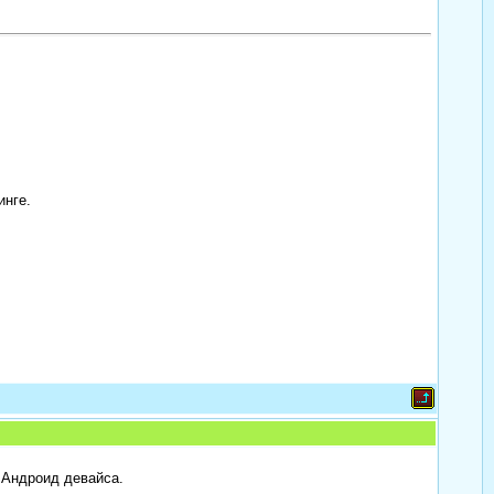
инге.
 Андроид девайса.