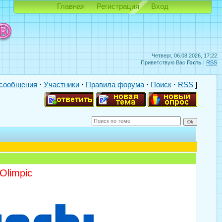
Главная
Регистрация
Вход
Четверг, 06.08.2026, 17:22
Приветствую Вас
Гость
|
RSS
сообщения
·
Участники
·
Правила форума
·
Поиск
·
RSS
]
Olimpic