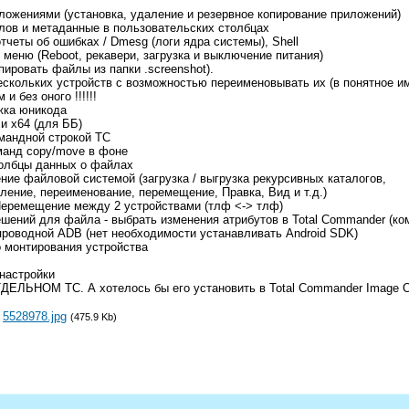
иложениями (установка, удаление и резервное копирование приложений)
йлов и метаданные в пользовательских столбцах
 отчеты об ошибках / Dmesg (логи ядра системы), Shell
з меню (Reboot, рекавери, загрузка и выключение питания)
пировать файлы из папки .screenshot).
ескольких устройств с возможностью переименовывать их (в понятное и
и без оного !!!!!!
жка юникода
и x64 (для ББ)
омандной строкой TC
манд copy/move в фоне
олбцы данных о файлах
ние файловой системой (загрузка / выгрузка рекурсивных каталогов,
ление, переименование, перемещение, Правка, Вид и т.д.)
 Перемещение между 2 устройствами (тлф <-> тлф)
ешений для файла - выбрать изменения атрибутов в Total Commander (ком
проводной ADB (нет необходимости устанавливать Android SDK)
о монтирования устройства
 настройки
ДЕЛЬНОМ ТС. А хотелось бы его установить в Total Commander Image Ol
:
5528978.jpg
(475.9 Kb)