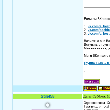
Если вы ВКонтакт
1.
vk.com/a_best
2.
vk.com/sochir
3.
vk.com/a_best
Возможно они Ва
Вступить в групп
Мне важен кажды
Меня ВКонтакте 
Группа TCIMG в
.
Stilet58
Дата: Суббота, 1
Здорово всем. Хо
Плагин для Tota