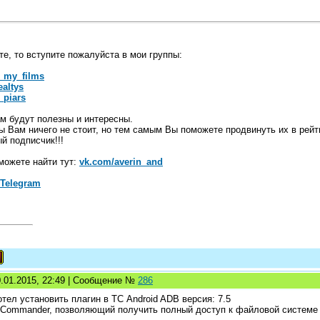
е, то вступите пожалуйста в мои группы:
_my_films
ealtys
_piars
м будут полезны и интересны.
ы Вам ничего не стоит, но тем самым Вы поможете продвинуть их в рейт
й подписчик!!!
можете найти тут:
vk.com/averin_and
 Telegram
0.01.2015, 22:49 | Сообщение №
286
тел установить плагин в ТС Android ADB версия: 7.5
l Commander, позволяющий получить полный доступ к файловой системе