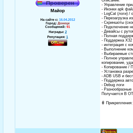
Описание:
- Управление пр
- Иконки apk фа
Майор
- LogCat (логи) /
- Перезагрузка и
На сайте с:
16.04.2012
- Скриншоты (ско
Город:
Донецк
- Подключение н
Сообщений:
91
- Девайсы с рутом 
Награды:
2
- Полная поддер
Репутация:
1
- Поддержка X32 
- интеграция с к
- Выполнение ко
- Выбираемые ст
- Полное управле
копирование, уда
- Копирование /
- Установка разр
- ADB USB и бес
- Поддержка авт
- Debug логи
- Разнообразные
Получается В ОТ
Прикрепления