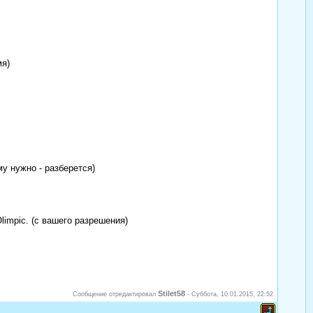
мя)
у нужно - разберется)
impic. (с вашего разрешения)
Stilet58
Сообщение отредактировал
-
Суббота, 10.01.2015, 22:52