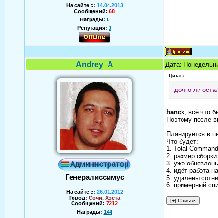
На сайте с:
14.04.2013
Сообщений:
68
Награды:
0
Репутация:
0
Andrey_A
Дата: Понедельни
Цитата
долго ли оста
hanck
, всё что 
Поэтому после вы
Планируется в п
Что будет:
1. Total Command
2. размер сборки
3. уже обновлен
4. идёт работа н
Генералиссимус
5. удалены сотни
6. примерный сп
На сайте с:
26.01.2012
Город:
Сочи, Хоста
Сообщений:
7212
Награды:
144