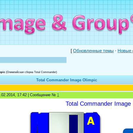
[
Обновленные темы
·
Новые 
mpic
(Олимпийская сборка Total Commander)
Total Commander Image Olimpic
4.02.2014, 17:42 | Сообщение №
1
Total Commander Image