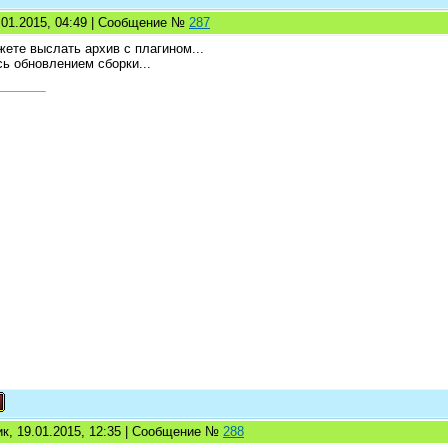
5.01.2015, 04:49 | Сообщение №
287
жете выслать архив с плагином...
ь обновлением сборки...
к, 19.01.2015, 12:35 | Сообщение №
288