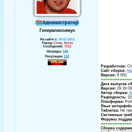
Генералиссимус
На сайте с:
26.01.2012
Город:
Сочи, Хоста
Сообщений:
7212
Награды:
144
Репутация:
132
Разработчик:
Chr
Аверин Андрей
Сайт сборки:
htt
Версия:
8.5R1
=============
Дата выпуска с
Версия:
19.19 Ol
Автор сборки:
A
Разрядность:
32b
Платформа:
Port
Язык интерфейс
Таблетка:
Не тре
Системные треб
Форумы поддер
=============
Сборка содержи