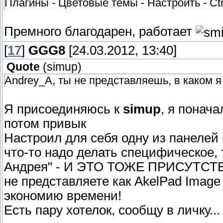
Плагины - Цветовые темы - Настроить - Ctr
Премного благодарен, работает
[
17
]
GGG8
[24.03.2012, 13:40]
Quote
(
simup
)
Andrey_A, ты не представляешь, в каком я 
Я присоединяюсь к
simup
, я понача
потом привык
Настроил для себя одну из панелей 
что-то надо делать специфическое, т
Андрея" - И ЭТО ТОЖЕ ПРИСУТСТВУЕ
не представляете как AkelPad Image 
экономию времени!
Есть пару хотелок, сообщу в личку...