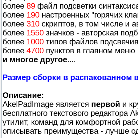
более
89
файл подсветки синтаксиса
более
190
настроенных "горячих кла
более
310
скриптов, в том числе и а
более
1550
значков - авторская под
более
1000
типов файлов подсвечив
более
4700
пунктов в главном меню
и многое другое
....
Размер сборки в распакованном в
Описание:
AkelPadImage является
первой
и кр
бесплатного текстового редактора Ak
утилит, команд для комфортной ра
описывать преимущества - лучше од