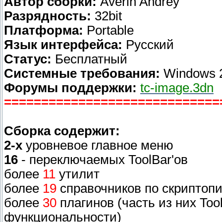
Автор сборки:
Averin Andrey
Разрядность:
32bit
Платформа:
Portable
Язык интерфейса:
Русский
Статус:
Бесплатный
Системные требования:
Windows 20
Форумы поддержки:
tc-image.3dn
=============================
Сборка содержит:
2-x
уровневое главное меню
16
- переключаемых ToolBar'ов
более
11
утилит
более
19
справочников по скриптописа
более
30
плагинов (часть из них Too
функциональности)