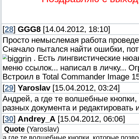
[
28
]
GGG8
[14.04.2012, 18:10]
Просто немыслемая работа проведен
Сначало пытался найти ошибки, пото
. Есть лингвистические нюан
меню ссылок... написал в личку... 
Встроил в Total Commander Image 15.
[
29
]
Yaroslav
[15.04.2012, 03:24]
Андрей, а где те волшебные кнопки,
разных документа и редактировать 
[
30
]
Andrey_A
[15.04.2012, 06:06]
Quote
(
Yaroslav
)
а где те волшебные кнопки, которые позв