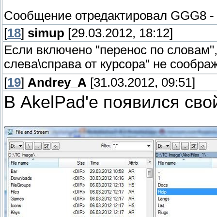
Сообщение отредактировал
GGG8
[
18
]
simup
[29.03.2012, 18:12]
Если включено "перенос по словам",
слева\справа от курсора" не сообра
[
19
]
Andrey_A
[31.03.2012, 09:51]
В AkelPad'e появился св