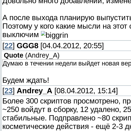
Довольно много добавлений, измене
А после выхода планирую выпустить
Поэтому у кого какие мысли на этот 
выключим
[
22
]
GGG8
[04.04.2012, 20:55]
Quote
(
Andrey_A
)
Думаю в течении недели выйдет новая вер
Будем ждать!
[
23
]
Andrey_A
[08.04.2012, 15:14]
Более 300 скриптов просмотрено, п
~250 войдут в сборку, 12 удалено, 
стабильные. Подправлено ~80 скрип
косметические действия - ещё 2-3 