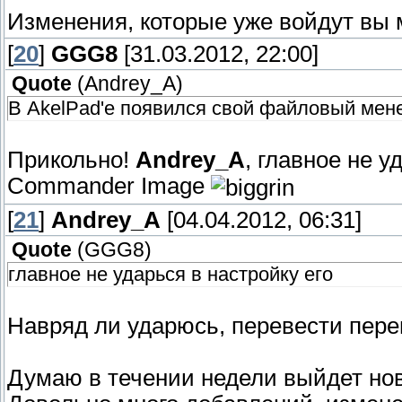
Изменения, которые уже войдут вы 
[
20
]
GGG8
[31.03.2012, 22:00]
Quote
(
Andrey_A
)
В AkelPad'e появился свой файловый мен
Прикольно!
Andrey_A
, главное не у
Commander Image
[
21
]
Andrey_A
[04.04.2012, 06:31]
Quote
(
GGG8
)
главное не ударься в настройку его
Навряд ли ударюсь, перевести перев
Думаю в течении недели выйдет нов