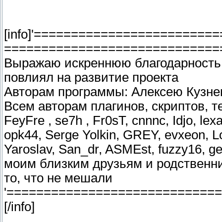
[info]'========================
=============================
Выражаю искреннюю благодарность 
повлиял на развитие проекта
Авторам программы: Алексею Кузне
Всем авторам плагинов, скриптов, тес
FeyFre , se7h , Fr0sT, cnnnc, Idjo, lex
opk44, Serge Yolkin, GREY, evxeon, L
Yaroslav, San_dr, ASMEst, fuzzy16, g
моим близким друзьям и родственни
то, что не мешали
'============================
[/info]