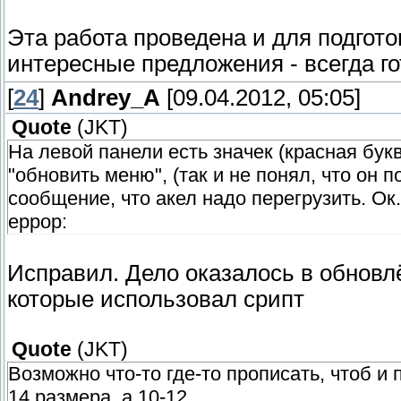
Эта работа проведена и для подготов
интересные предложения - всегда го
[
24
]
Andrey_A
[09.04.2012, 05:05]
Quote
(
JKT
)
На левой панели есть значек (красная бук
"обновить меню", (так и не понял, что он
сообщение, что акел надо перегрузить. Ок
еррор:
Исправил. Дело оказалось в обновл
которые использовал срипт
Quote
(
JKT
)
Возможно что-то где-то прописать, чтоб 
14 размера, а 10-12