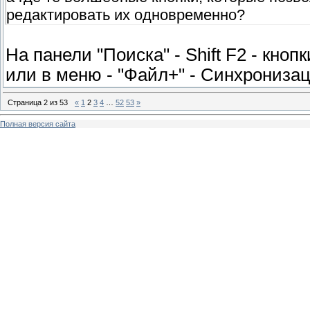
редактировать их одновременно?
На панели "Поиска" - Shift F2 - кноп
или в меню - "Файл+" - Синхрониза
Страница
2
из
53
«
1
2
3
4
…
52
53
»
Полная версия сайта