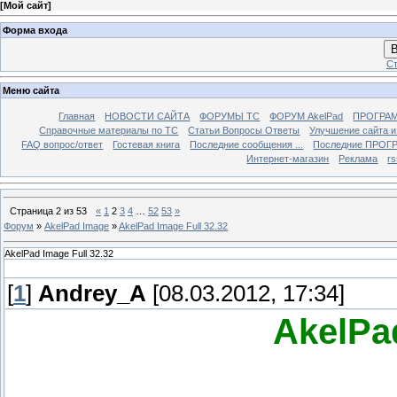
[
Мой сайт
]
Форма входа
В
Ст
Меню сайта
Главная
НОВОСТИ САЙТА
ФОРУМЫ TC
ФОРУМ AkelPad
ПРОГРА
Справочные материалы по TС
Статьи Вопросы Ответы
Улучшение сайта 
FAQ вопрос/ответ
Гостевая книга
Последние сообщения ...
Последние ПРОГР
Интернет-магазин
Реклама
r
Страница
2
из
53
«
1
2
3
4
…
52
53
»
Форум
»
AkelPad Image
»
AkelPad Image Full 32.32
AkelPad Image Full 32.32
[
1
]
Andrey_A
[08.03.2012, 17:34]
AkelPa