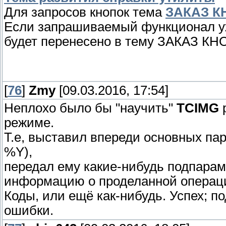
Для запросов кнопок тема
ЗАКАЗ К
Если запрашиваемый функционал уж
будет перенесено в тему ЗАКАЗ КН
[
76
]
Zmy
[09.03.2016, 17:54]
Неплохо было бы "научить"
TCIMG
р
режиме.
Т.е, выставил впереди основных па
%Y),
передал ему какие-нибудь подпарам
информацию о проделанной операц
Коды, или ещё как-нибудь. Успех; 
ошибки.