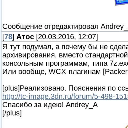
Сообщение отредактировал
Andrey
[
78
]
Атос
[20.03.2016, 12:07]
Я тут подумал, а почему бы не сде
архивирования, вместо стандартной
консольным программам, типа 7z.ex
Или вообще, WCX-плагинам [PackerP
[plus]Реализовано. Пояснения по сс
http://tc-image.3dn.ru/forum/5-498-1
Спасибо за идею! Andrey_A
[/plus]