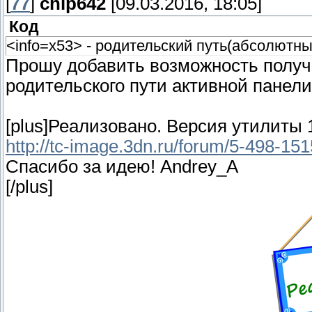
[
77
]
chip642
[09.03.2016, 18:05]
Код
<info=x53> - родительский путь(абсолютны
Прошу добавить возможность полу
родительского пути активной панели
[plus]Реализовано. Версия утилиты 
http://tc-image.3dn.ru/forum/5-498-1
Спасибо за идею! Andrey_A
[/plus]