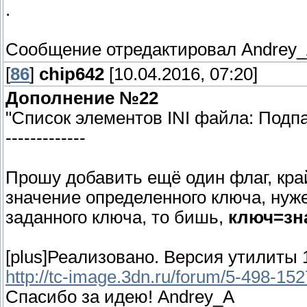
.
Сообщение отредактировал
Andrey
[
86
]
chip642
[10.04.2016, 07:20]
Дополнение №22
"Список элементов INI файла: Под
-------------
Прошу добавить ещё один флаг, кра
значение определенного ключа, нуж
заданного ключа, то бишь,
ключ=зн
[plus]Реализовано. Версия утилиты 1
http://tc-image.3dn.ru/forum/5-498-1
Спасибо за идею! Andrey_A