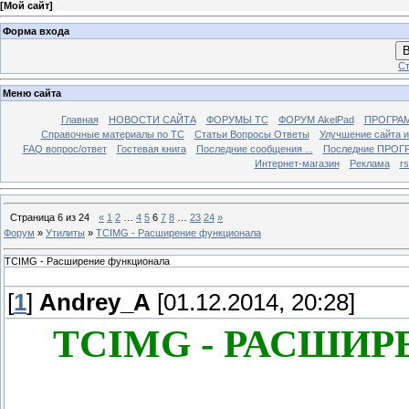
[
Мой сайт
]
Форма входа
В
Ст
Меню сайта
Главная
НОВОСТИ САЙТА
ФОРУМЫ TC
ФОРУМ AkelPad
ПРОГРА
Справочные материалы по TС
Статьи Вопросы Ответы
Улучшение сайта 
FAQ вопрос/ответ
Гостевая книга
Последние сообщения ...
Последние ПРОГР
Интернет-магазин
Реклама
r
Страница
6
из
24
«
1
2
…
4
5
6
7
8
…
23
24
»
Форум
»
Утилиты
»
TCIMG - Расширение функционала
TCIMG - Расширение функционала
[
1
]
Andrey_A
[01.12.2014, 20:28]
TCIMG - РАСШИ