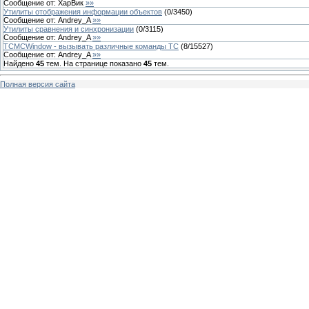
Сообщение от:
ХарВик
»»
Утилиты отображения информации объектов
(
0
/
3450
)
Сообщение от:
Andrey_A
»»
Утилиты сравнения и синхронизации
(
0
/
3115
)
Сообщение от:
Andrey_A
»»
TCMCWindow - вызывать различные команды ТС
(
8
/
15527
)
Сообщение от:
Andrey_A
»»
Найдено
45
тем. На странице показано
45
тем.
Полная версия сайта