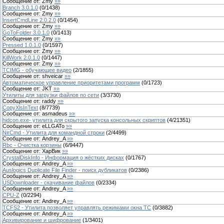
Сообщение от:
Zmy
»»
Branch 3.0.1.0
(
0
/
1438
)
Сообщение от:
Zmy
»»
InsertCmdLine 2.0.2.0
(
0
/
1454
)
Сообщение от:
Zmy
»»
GoToFolder 3.0.1.0
(
0
/
1413
)
Сообщение от:
Zmy
»»
Pressed 1.0.1.0
(
0
/
1597
)
Сообщение от:
Zmy
»»
KillWork 2.0.1.0
(
0
/
1447
)
Сообщение от:
Zmy
»»
TCIMG - обучающее видео
(
2
/
1855
)
Сообщение от:
shveicar
»»
Автоматическое управление приоритетами программ
(
0
/
1723
)
Сообщение от:
JKT
»»
Утилиты для загрузки файлов по сети
(
3
/
3730
)
Сообщение от:
raddy
»»
CopyXlsInText
(
8
/
7739
)
Сообщение от:
asmadeus
»»
hidcon.exe- утилита для скрытого запуска консольных скриптов
(
4
/
21351
)
Сообщение от:
eLLGATo
»»
NirCmd - Утилита для командной строки
(
2
/
4499
)
Сообщение от:
Andrey_A
»»
Rbc - Очистка корзины
(
6
/
9447
)
Сообщение от:
ХарВик
»»
CrystalDiskInfo - Информация о жёстких дисках
(
0
/
1767
)
Сообщение от:
Andrey_A
»»
Auslogics Duplicate File Finder - поиск дубликатов
(
0
/
2386
)
Сообщение от:
Andrey_A
»»
USDownloader - скачивание файлов
(
0
/
2334
)
Сообщение от:
Andrey_A
»»
CPU-Z
(
0
/
2294
)
Сообщение от:
Andrey_A
»»
TCFS2 - Утилита позволяет управлять режимами окна TС
(
0
/
3882
)
Сообщение от:
Andrey_A
»»
Архивирование и шифрование
(
1
/
3401
)