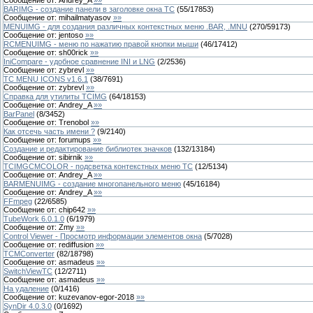
BARIMG - создание панели в заголовке окна TC
(
55
/
17853
)
Сообщение от:
mihailmatyasov
»»
MENUIMG - для создания различных контекстных меню .BAR, .MNU
(
270
/
59173
)
Сообщение от:
jentoso
»»
RCMENUIMG - меню по нажатию правой кнопки мыши
(
46
/
17412
)
Сообщение от:
sh00rick
»»
IniCompare - удобное сравнение INI и LNG
(
2
/
2536
)
Сообщение от:
zybrevl
»»
TC MENU ICONS v1.6.1
(
38
/
7691
)
Сообщение от:
zybrevl
»»
Справка для утилиты TCIMG
(
64
/
18153
)
Сообщение от:
Andrey_A
»»
BarPanel
(
8
/
3452
)
Сообщение от:
Trenobol
»»
Как отсечь часть имени ?
(
9
/
2140
)
Сообщение от:
forumups
»»
Создание и редактирование библиотек значков
(
132
/
13184
)
Сообщение от:
sibirnik
»»
TCIMGCMCOLOR - подсветка контекстных меню TC
(
12
/
5134
)
Сообщение от:
Andrey_A
»»
BARMENUIMG - создание многопанельного меню
(
45
/
16184
)
Сообщение от:
Andrey_A
»»
FFmpeg
(
22
/
6585
)
Сообщение от:
chip642
»»
TubeWork 6.0.1.0
(
6
/
1979
)
Сообщение от:
Zmy
»»
Control Viewer - Просмотр информации элементов окна
(
5
/
7028
)
Сообщение от:
rediffusion
»»
TCMConverter
(
82
/
18798
)
Сообщение от:
asmadeus
»»
SwitchViewTC
(
12
/
2711
)
Сообщение от:
asmadeus
»»
На удаление
(
0
/
1416
)
Сообщение от:
kuzevanov-egor-2018
»»
SynDir 4.0.3.0
(
0
/
1692
)