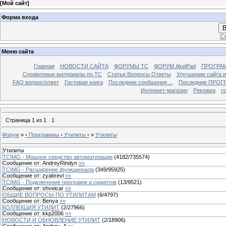
[
Мой сайт
]
Форма входа
В
Ст
Меню сайта
Главная
НОВОСТИ САЙТА
ФОРУМЫ TC
ФОРУМ AkelPad
ПРОГРА
Справочные материалы по TС
Статьи Вопросы Ответы
Улучшение сайта 
FAQ вопрос/ответ
Гостевая книга
Последние сообщения ...
Последние ПРОГР
Интернет-магазин
Реклама
r
Страница
1
из
1
1
Форум
»
• Программы • Утилиты •
»
Утилиты
Утилиты
TCIMG - Мощное средство автоматизации
(
4182
/
735574
)
Сообщение от:
AndreyRindyn
»»
TCIMG - Расширение функционала
(
349
/
95925
)
Сообщение от:
zyabrevl
»»
TCIMG - Подключение программ и скриптов
(
13
/
9521
)
Сообщение от:
shveicar
»»
ОБЩИЕ ВОПРОСЫ ПО УТИЛИТАМ
(
6
/
4797
)
Сообщение от:
Benya
»»
КОЛЛЕКЦИЯ УТИЛИТ
(
2
/
27966
)
Сообщение от:
kkp2006
»»
НОВОСТИ И ОБНОВЛЕНИЕ УТИЛИТ
(
2
/
18906
)
Сообщение от:
Andrey_A
»»